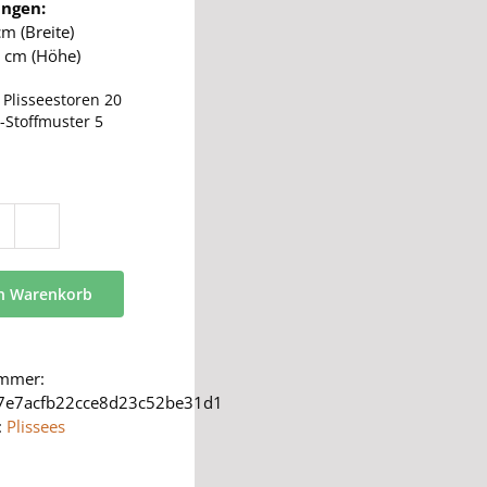
ngen:
cm (Breite)
 cm (Höhe)
:
Plisseestoren 20
-Stoffmuster 5
BB
24
Menge
en Warenkorb
ummer:
7e7acfb22cce8d23c52be31d1
:
Plissees