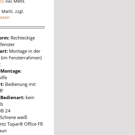
20
inkl. MWSt.
% MwSt.
zzgl.
osten
form:
Rechteckige
fenster
art:
Montage in der
e (im Fensterrahmen)
t
 Montage:
ilfe
t:
Bedienung mit
ff
 Bedienart:
kein
ab
BB 24
Schiene weiß
ntz Topar® Office FR
aun