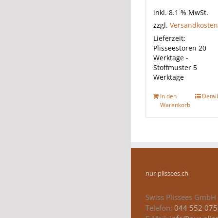
inkl. 8.1 % MwSt.
zzgl.
Versandkosten
Lieferzeit:
Plisseestoren 20
Werktage -
Stoffmuster 5
Werktage
In den
Detai
Warenkorb
nur-plissees.ch
Swiss Plissees GmbH
Telefon:
044 552 075