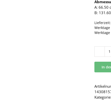
Abmessu
A: 66.50 
B: 131.60
Lieferzeit
Werktage 
Werktage
In d
Artikeln
1430815
Kategorie