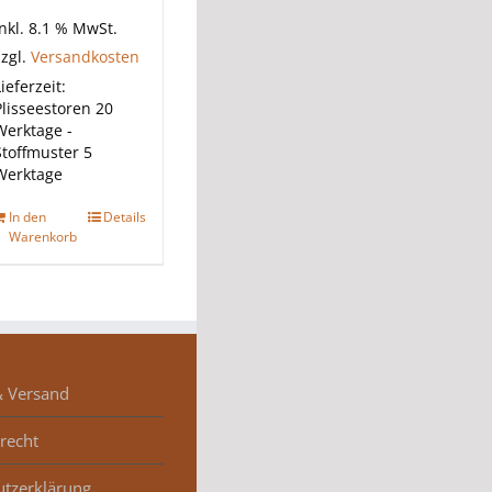
inkl. 8.1 % MwSt.
zzgl.
Versandkosten
ieferzeit:
Plisseestoren 20
Werktage -
Stoffmuster 5
Werktage
In den
Details
Warenkorb
& Versand
recht
utzerklärung