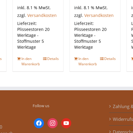
inkl. 8.1 % MwSt.
inkl. 8.1 % MwSt.
zzgl.
Versandkosten
zzgl.
Versandkosten
Lieferzeit:
Lieferzeit:
L
Plisseestoren 20
Plisseestoren 20
Werktage -
Werktage -
Stoffmuster 5
Stoffmuster 5
Werktage
Werktage
ls
In den
Details
In den
Details
Warenkorb
Warenkorb
Follow us
Zahlung 
Widerrufs
facebook
instagram
youtube
0
Datensch