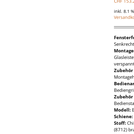
CHF
153.
inkl. 8.1 
Versandk
Fenster
Senkrecht
Montage
Glasleist
verspann
Zubehör
Montageh
Bedienar
Bediengri
Zubehör
Bedienst
Modell:
Schiene:
Stoff:
Chi
(8712) br