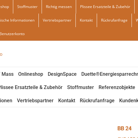
eshop
Stoffmuster
Richtig messen
Plissee Ersatzteile & Zubehör
ische Informationen
Vertriebspartner
Kontakt
Rückrufanfrage
Benutzerkonto
f Mass
Onlineshop
DesignSpace
Duette®Energiesparrech
lissee Ersatzteile & Zubehör
Stoffmuster
Referenzobjekte
tionen
Vertriebspartner
Kontakt
Rückrufanfrage
Kundenk
BB 24