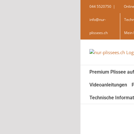
Skip
044 5520750
|
Onlin
to
content
info@nur-
Techn
plissees.ch
Mein 
Premium Plissee au
Videoanleitungen
P
Technische Informa