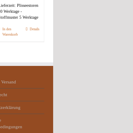
ieferzeit:
Plisseestoren
0 Werktage -
toffmuster 5 Werktage
In den
Details
Warenkorb
 Versand
echt
tzerklärung
e
bedingungen