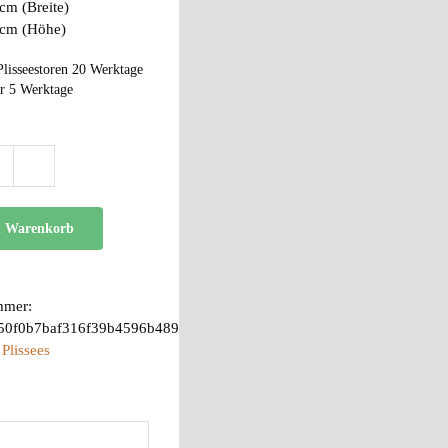
cm (Breite)
 cm (Höhe)
Plisseestoren 20 Werktage
r 5 Werktage
BB
24
Menge
n Warenkorb
mmer:
50f0b7baf316f39b4596b489
:
Plissees