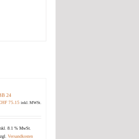
BB 24
CHF
75.15
inkl. MWSt.
nkl. 8.1 % MwSt.
zgl.
Versandkosten