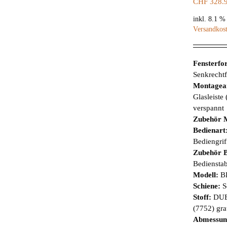
CHF
328.
inkl. 8.1 
Versandkos
Fensterf
Senkrechtf
Montagea
Glasleiste
verspannt
Zubehör 
Bedienart
Bediengrif
Zubehör B
Bediensta
Modell:
B
Schiene:
S
Stoff:
DUE
(7752) gr
Abmessun