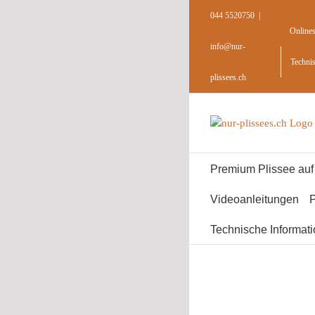
Skip
044 5520750
|
to
Online
content
info@nur-
Techni
plissees.ch
Premium Plissee au
Videoanleitungen
P
Technische Informat