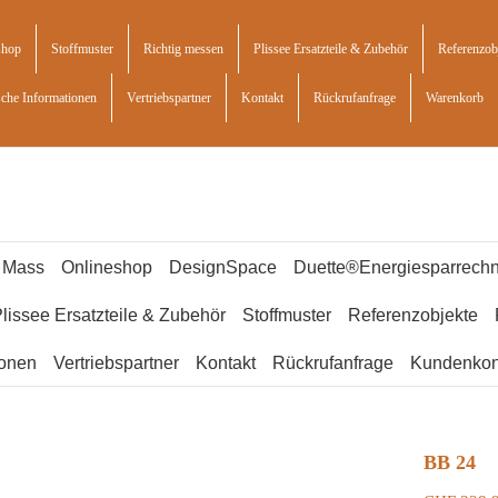
shop
Stoffmuster
Richtig messen
Plissee Ersatzteile & Zubehör
Referenzob
sche Informationen
Vertriebspartner
Kontakt
Rückrufanfrage
Warenkorb
f Mass
Onlineshop
DesignSpace
Duette®Energiesparrechn
lissee Ersatzteile & Zubehör
Stoffmuster
Referenzobjekte
ionen
Vertriebspartner
Kontakt
Rückrufanfrage
Kundenkon
BB 24