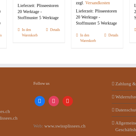
zzgl.
Versandkosten
Lieferzeit:
Plisseestoren
L
n
Lieferzeit:
Plisseestoren
20 Werktage -
2
20 Werktage -
Stoffmuster 5 Werktage
S
e
Stoffmuster 5 Werktage
In den
Details
ls
Warenkorb
In den
Details
Warenkorb
Follow us
Zahlung &
Widerrufsr
facebook
instagram
youtube
Datenschu
es.ch
lissees.ch
Allgemein
Web:
www.swissplissees.ch
Geschäfts