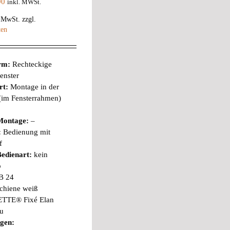
90
inkl. MWSt.
% MwSt.
zzgl.
ten
orm:
Rechteckige
enster
rt:
Montage in der
 (im Fensterrahmen)
Montage:
–
:
Bedienung mit
f
edienart:
kein
b
B 24
chiene weiß
TTE® Fixé Elan
au
gen: