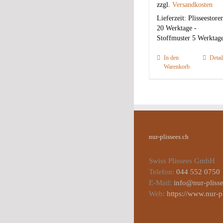
zzgl.
Versandkosten
Lieferzeit:
Plisseestore
20 Werktage -
Stoffmuster 5 Werktag
In den
Detai
Warenkorb
nur-plissees.ch
Swiss Plissees GmbH
Telefon:
044 552 0750
E-Mail:
info@nur-plisse
Web:
https://www.nur-p