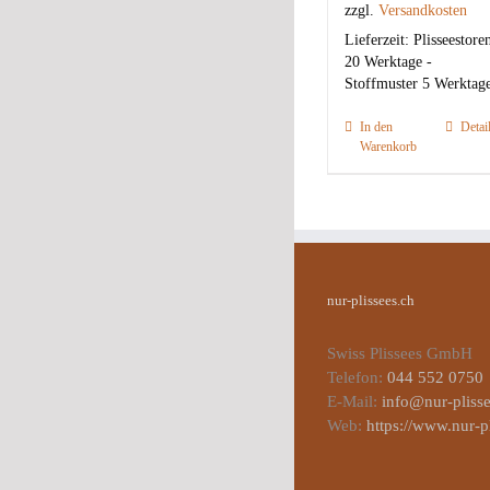
zzgl.
Versandkosten
Lieferzeit:
Plisseestore
20 Werktage -
Stoffmuster 5 Werktag
In den
Detai
Warenkorb
nur-plissees.ch
Swiss Plissees GmbH
Telefon:
044 552 0750
E-Mail:
info@nur-plisse
Web:
https://www.nur-p