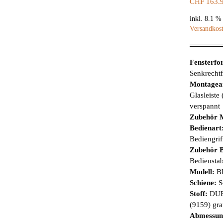
CHF
163.
inkl. 8.1 
Versandkos
Fensterf
Senkrechtf
Montagea
Glasleiste
verspannt
Zubehör 
Bedienart
Bediengrif
Zubehör B
Bediensta
Modell:
B
Schiene:
S
Stoff:
DUE
(9159) gr
Abmessun