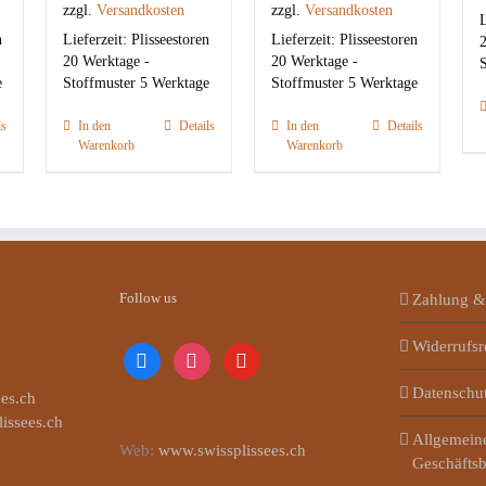
zzgl.
Versandkosten
zzgl.
Versandkosten
L
n
Lieferzeit:
Plisseestoren
Lieferzeit:
Plisseestoren
2
20 Werktage -
20 Werktage -
S
e
Stoffmuster 5 Werktage
Stoffmuster 5 Werktage
ls
In den
Details
In den
Details
Warenkorb
Warenkorb
Follow us
Zahlung &
Widerrufsr
facebook
instagram
youtube
Datenschu
es.ch
lissees.ch
Allgemein
Web:
www.swissplissees.ch
Geschäfts