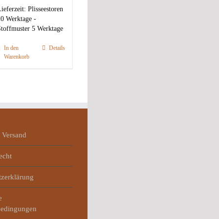
ieferzeit:
Plisseestoren
0 Werktage -
toffmuster 5 Werktage
In den
Details
Warenkorb
 Versand
echt
tzerklärung
e
bedingungen