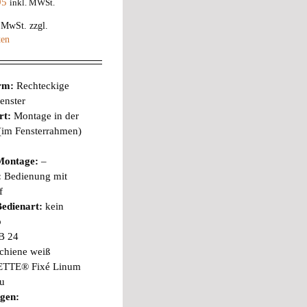
95
inkl. MWSt.
% MwSt.
zzgl.
ten
orm:
Rechteckige
enster
rt:
Montage in der
 (im Fensterrahmen)
Montage:
–
:
Bedienung mit
f
edienart:
kein
b
B 24
chiene weiß
TTE® Fixé Linum
au
gen: