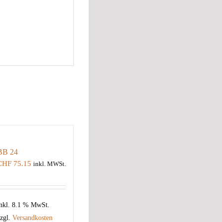
BB 24
CHF
75.15
inkl. MWSt.
nkl. 8.1 % MwSt.
zgl.
Versandkosten