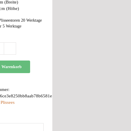
m (Breite)
 cm (Höhe)
Plisseestoren 20 Werktage
r 5 Werktage
BB
24
Menge
n Warenkorb
mmer:
06ce3e8250bb8aab78b6581e
:
Plissees