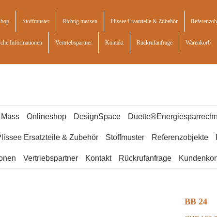
shop
Stoffmuster
Richtig messen
Plissee Ersatzteile & Zubehör
Referenzob
sche Informationen
Vertriebspartner
Kontakt
Rückrufanfrage
Warenkorb
f Mass
Onlineshop
DesignSpace
Duette®Energiesparrechn
lissee Ersatzteile & Zubehör
Stoffmuster
Referenzobjekte
ionen
Vertriebspartner
Kontakt
Rückrufanfrage
Kundenkon
BB 24