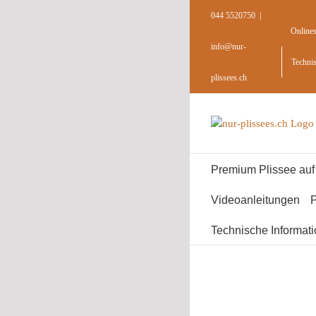
Skip
044 5520750
|
to
Online
content
info@nur-
Techni
plissees.ch
Premium Plissee au
Videoanleitungen
P
Technische Informat