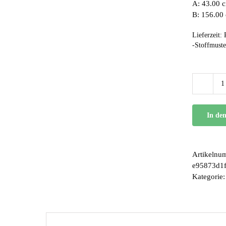
A: 43.00 c
B: 156.00
Lieferzeit:
-Stoffmuste
In de
Artikelnu
e95873d1
Kategorie