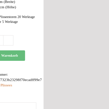
m (Breite)
 cm (Höhe)
Plisseestoren 20 Werktage
r 5 Werktage
BB
24
Menge
n Warenkorb
mmer:
f7323b23298f70ecadff99e7
:
Plissees