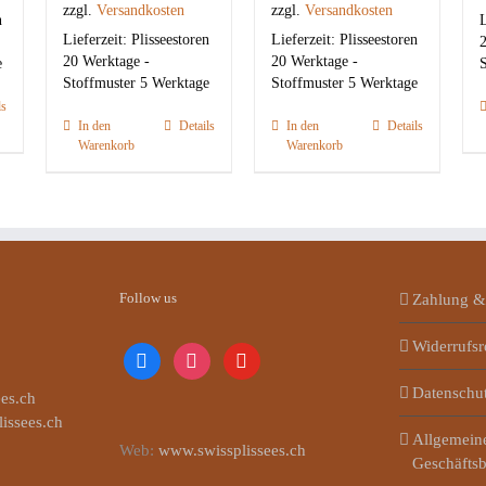
zzgl.
Versandkosten
zzgl.
Versandkosten
n
L
Lieferzeit:
Plisseestoren
Lieferzeit:
Plisseestoren
2
20 Werktage -
20 Werktage -
e
S
Stoffmuster 5 Werktage
Stoffmuster 5 Werktage
ls
In den
Details
In den
Details
Warenkorb
Warenkorb
Follow us
Zahlung &
Widerrufsr
facebook
instagram
youtube
Datenschu
es.ch
lissees.ch
Allgemein
Web:
www.swissplissees.ch
Geschäfts