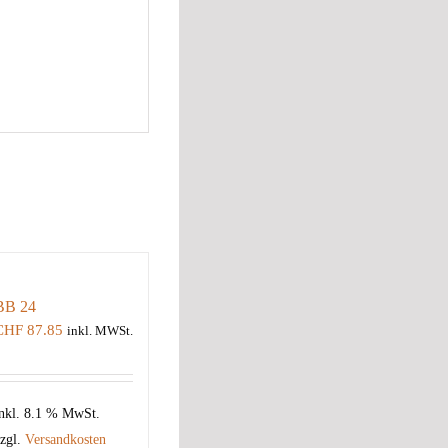
BB 24
CHF
87.85
inkl. MWSt.
nkl. 8.1 % MwSt.
zgl.
Versandkosten