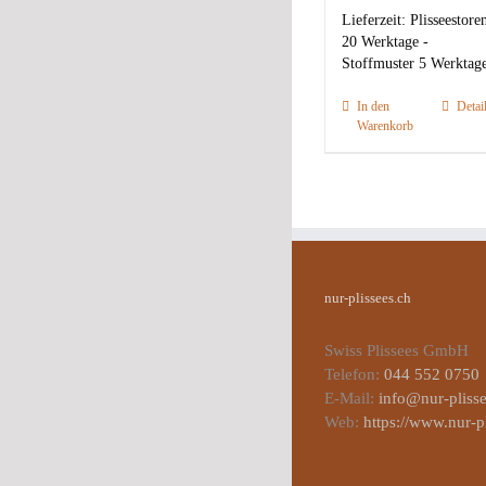
Lieferzeit:
Plisseestore
20 Werktage -
Stoffmuster 5 Werktag
In den
Detai
Warenkorb
nur-plissees.ch
Swiss Plissees GmbH
Telefon:
044 552 0750
E-Mail:
info@nur-plisse
Web:
https://www.nur-p