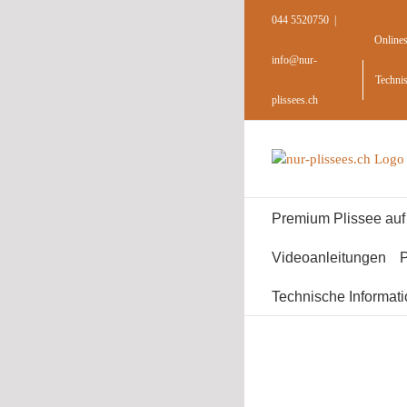
Skip
044 5520750
|
to
Online
content
info@nur-
Techni
plissees.ch
Premium Plissee au
Videoanleitungen
P
Technische Informat