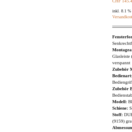
CHF
145.
inkl. 8.1 
Versandkos
Fensterf
Senkrechtf
Montagea
Glasleiste
verspannt
Zubehör 
Bedienart
Bediengrif
Zubehör B
Bediensta
Modell:
B
Schiene:
S
Stoff:
DUE
(9159) gr
Abmessun