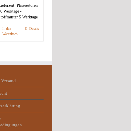
ieferzeit:
Plisseestoren
0 Werktage -
toffmuster 5 Werktage
In den
Details
Warenkorb
 Versand
echt
tzerklärung
e
bedingungen