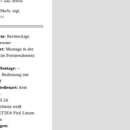
40
inkl. MWSt.
% MwSt.
zzgl.
ten
orm:
Rechteckige
enster
rt:
Montage in der
 (im Fensterrahmen)
Montage:
–
:
Bedienung mit
f
edienart:
kein
b
B 24
chiene weiß
TTE® Fixé Linum
au
gen: