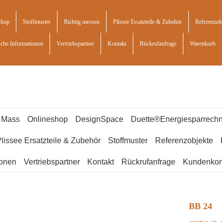
shop
Stoffmuster
Richtig messen
Plissee Ersatzteile & Zubehör
Referenzob
sche Informationen
Vertriebspartner
Kontakt
Rückrufanfrage
Warenkorb
f Mass
Onlineshop
DesignSpace
Duette®Energiesparrechn
lissee Ersatzteile & Zubehör
Stoffmuster
Referenzobjekte
ionen
Vertriebspartner
Kontakt
Rückrufanfrage
Kundenkon
BB 24