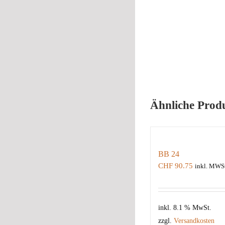
Ähnliche Prod
BB 24
CHF
90.75
inkl. MWSt
inkl. 8.1 % MwSt.
zzgl.
Versandkosten