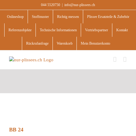
Skip
044 5520750
|
info@nur-plissees.ch
to
content
Onlineshop
Stoffmuster
Richtig messen
Plissee Ersatzteile & Zubehör
Referenzobjekte
Technische Informationen
Vertriebspartner
Kontakt
Rückrufanfrage
Warenkorb
Mein Benutzerkonto
BB 24