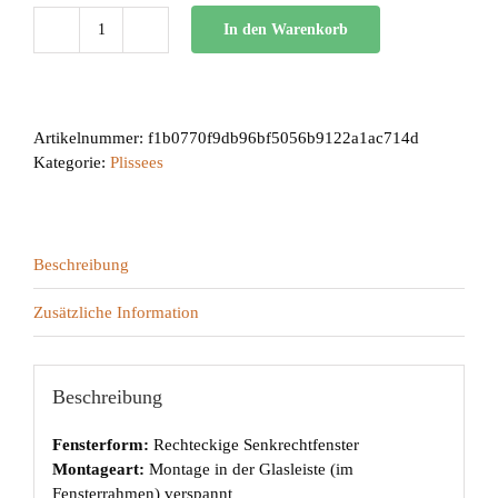
In den Warenkorb
BB
24
Menge
Artikelnummer:
f1b0770f9db96bf5056b9122a1ac714d
Kategorie:
Plissees
Beschreibung
Zusätzliche Information
Beschreibung
Fensterform:
Rechteckige Senkrechtfenster
Montageart:
Montage in der Glasleiste (im
Fensterrahmen) verspannt