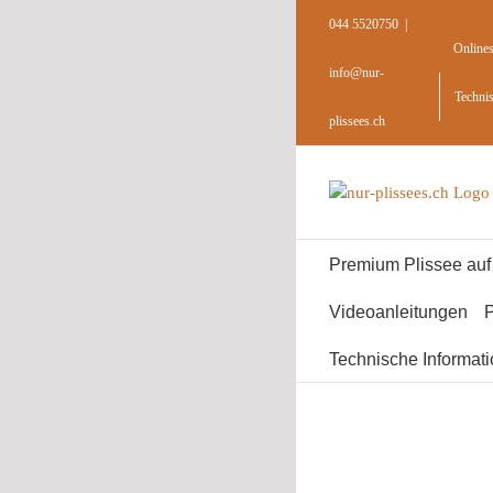
Skip
044 5520750
|
to
Online
content
info@nur-
Techni
plissees.ch
Premium Plissee au
Videoanleitungen
P
Technische Informat