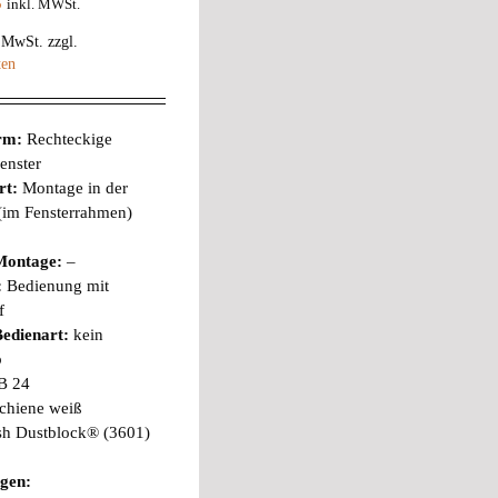
5
inkl. MWSt.
% MwSt.
zzgl.
ten
orm:
Rechteckige
enster
rt:
Montage in der
 (im Fensterrahmen)
Montage:
–
:
Bedienung mit
f
edienart:
kein
b
B 24
chiene weiß
sh Dustblock® (3601)
gen: