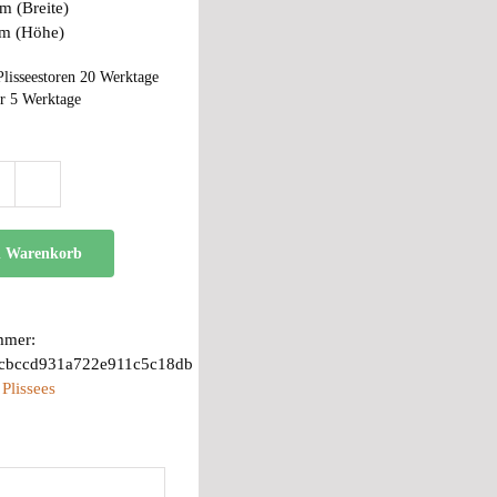
m (Breite)
cm (Höhe)
Plisseestoren 20 Werktage
r 5 Werktage
BB
24
Menge
n Warenkorb
mmer:
1cbccd931a722e911c5c18db
:
Plissees