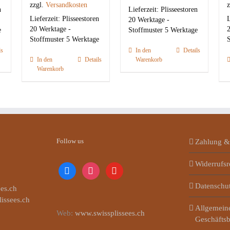
zzgl.
Versandkosten
z
n
Lieferzeit:
Plisseestoren
Lieferzeit:
Plisseestoren
L
20 Werktage -
20 Werktage -
2
e
Stoffmuster 5 Werktage
Stoffmuster 5 Werktage
S
ls
In den
Details
In den
Details
Warenkorb
Warenkorb
Follow us
Zahlung &
Widerrufsr
facebook
instagram
youtube
Datenschu
es.ch
lissees.ch
Allgemein
Web:
www.swissplissees.ch
Geschäfts