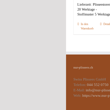
Lieferzeit:
Plisseestore
20 Werktage -
Stoffmuster 5 Werktag
In den
Detai
Warenkorb
nur-plissees.ch
Swiss Plissees GmbH
Telefon:
044 552 0750
E-Mail:
info@nur-plisse
Web:
https://www.nur-p