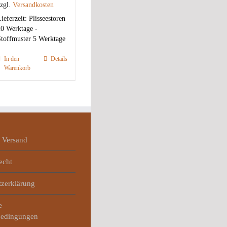
zgl.
Versandkosten
ieferzeit:
Plisseestoren
0 Werktage -
toffmuster 5 Werktage
In den
Details
Warenkorb
 Versand
echt
tzerklärung
e
bedingungen