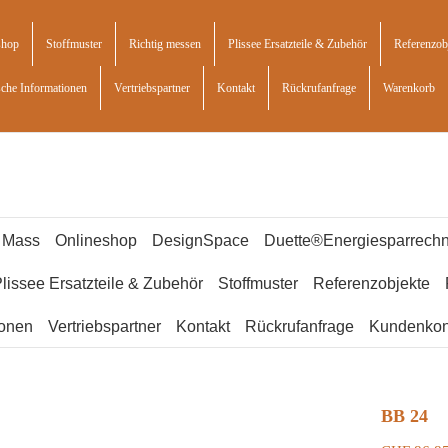
shop
Stoffmuster
Richtig messen
Plissee Ersatzteile & Zubehör
Referenzob
sche Informationen
Vertriebspartner
Kontakt
Rückrufanfrage
Warenkorb
f Mass
Onlineshop
DesignSpace
Duette®Energiesparrechn
lissee Ersatzteile & Zubehör
Stoffmuster
Referenzobjekte
ionen
Vertriebspartner
Kontakt
Rückrufanfrage
Kundenkon
BB 24