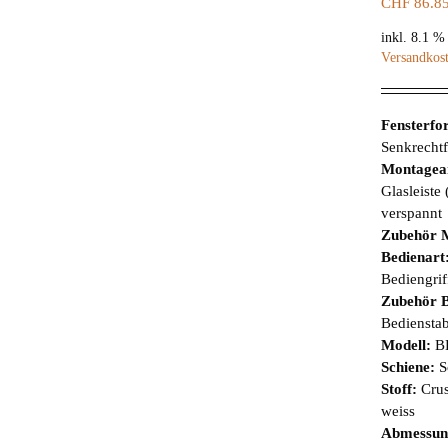
CHF
86.8
inkl. 8.1 
Versandkos
Fensterf
Senkrechtf
Montagea
Glasleiste
verspannt
Zubehör 
Bedienart
Bediengrif
Zubehör B
Bediensta
Modell:
B
Schiene:
S
Stoff:
Cru
weiss
Abmessun