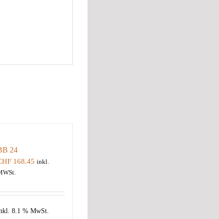
BB 24
CHF
168.45
inkl.
MWSt.
nkl. 8.1 % MwSt.