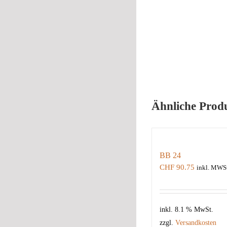
Ähnliche Prod
BB 24
CHF
90.75
inkl. MWSt
inkl. 8.1 % MwSt.
zzgl.
Versandkosten