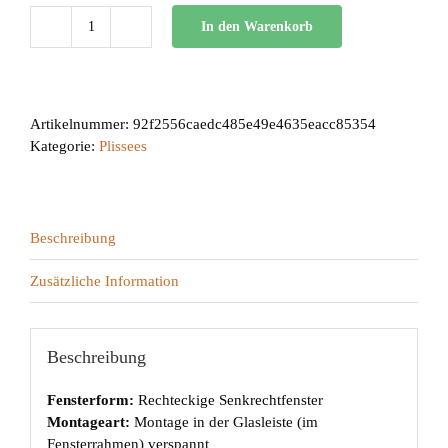
In den Warenkorb
BB
24
Menge
Artikelnummer:
92f2556caedc485e49e4635eacc85354
Kategorie:
Plissees
Beschreibung
Zusätzliche Information
Beschreibung
Fensterform:
Rechteckige Senkrechtfenster
Montageart:
Montage in der Glasleiste (im
Fensterrahmen) verspannt