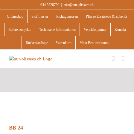
Skip
044 5520750
|
info@nur-plissees.ch
to
content
Onlineshop
Stoffmuster
Richtig messen
Plissee Ersatzteile & Zubehör
Referenzobjekte
Technische Informationen
Vertriebspartner
Kontakt
Rückrufanfrage
Warenkorb
Mein Benutzerkonto
BB 24