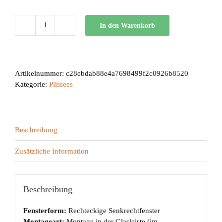
In den Warenkorb
BB
24
Menge
Artikelnummer:
c28ebdab88e4a7698499f2c0926b8520
Kategorie:
Plissees
Beschreibung
Zusätzliche Information
Beschreibung
Fensterform:
Rechteckige Senkrechtfenster
Montageart:
Montage in der Glasleiste (im