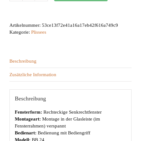
24
Menge
Artikelnummer:
53ce13f72e41a16a17eb42f616a749c9
Kategorie:
Plissees
Beschreibung
Zusätzliche Information
Beschreibung
Fensterform:
Rechteckige Senkrechtfenster
Montageart:
Montage in der Glasleiste (im
Fensterrahmen) verspannt
Bedienart:
Bedienung mit Bediengriff
Modell:
BB 24