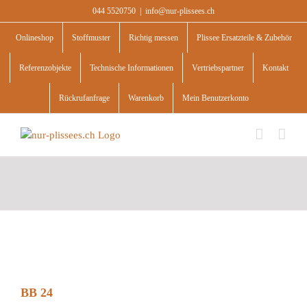
Skip
044 5520750
|
info@nur-plissees.ch
to
content
Onlineshop
Stoffmuster
Richtig messen
Plissee Ersatzteile & Zubehör
Referenzobjekte
Technische Informationen
Vertriebspartner
Kontakt
Rückrufanfrage
Warenkorb
Mein Benutzerkonto
BB 24