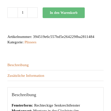
In den Warenkorb
BB
24
Menge
Artikelnummer:
394519e6c557bd5e264229fba2811484
Kategorie:
Plissees
Beschreibung
Zusätzliche Information
Beschreibung
Fensterform:
Rechteckige Senkrechtfenster
Montageart:
Montage in der Glasleiste (im