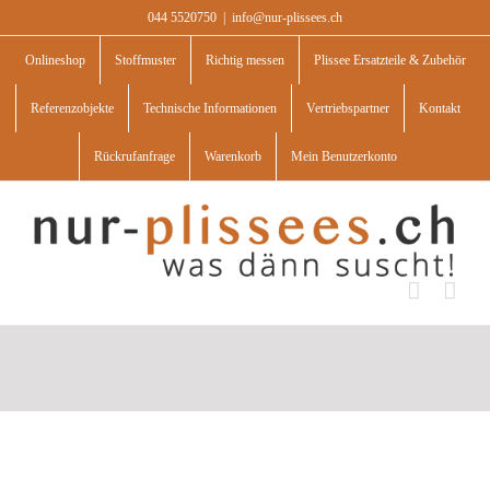
Skip
044 5520750
|
info@nur-plissees.ch
to
content
Onlineshop
Stoffmuster
Richtig messen
Plissee Ersatzteile & Zubehör
Referenzobjekte
Technische Informationen
Vertriebspartner
Kontakt
Rückrufanfrage
Warenkorb
Mein Benutzerkonto