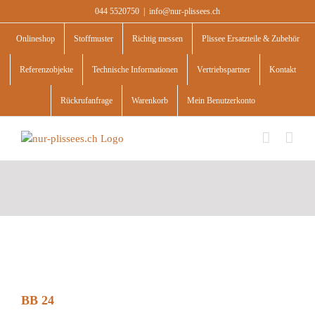
Skip
044 5520750
|
info@nur-plissees.ch
to
content
Onlineshop
Stoffmuster
Richtig messen
Plissee Ersatzteile & Zubehör
Referenzobjekte
Technische Informationen
Vertriebspartner
Kontakt
Rückrufanfrage
Warenkorb
Mein Benutzerkonto
BB 24