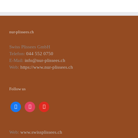
nur-plissees.ch
Swiss Plissees GmbH
Telefon:
044 552 0750
E-Mail:
info@nur-plissees.ch
Web:
https://www.nur-plissees.ch
Follow us
facebook
instagram
youtube
Web:
www.swissplissees.ch