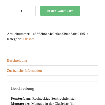
In den Warenkorb
BB
24
Menge
Artikelnummer:
1a6862b6ee4c0c6ae839ab8a0a91b51a
Kategorie:
Plissees
Beschreibung
Zusätzliche Information
Beschreibung
Fensterform:
Rechteckige Senkrechtfenster
Montageart:
Montage in der Glasleiste (im