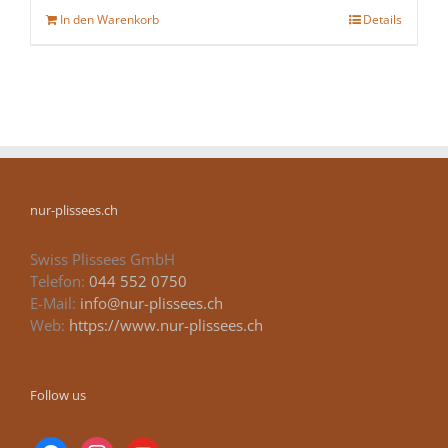
In den Warenkorb
Details
nur-plissees.ch
Swiss Plissees GmbH
Telefon:
044 552 0750
E-Mail:
info@nur-plissees.ch
Web:
https://www.nur-plissees.ch
Follow us
facebook
instagram
youtube