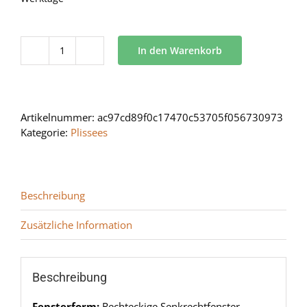
In den Warenkorb
BB
24
Menge
Artikelnummer:
ac97cd89f0c17470c53705f056730973
Kategorie:
Plissees
Beschreibung
Zusätzliche Information
Beschreibung
Fensterform:
Rechteckige Senkrechtfenster