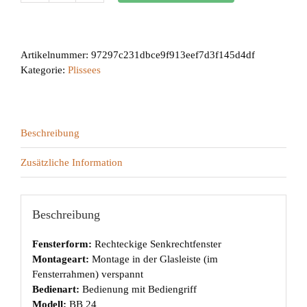
24
Menge
Artikelnummer:
97297c231dbce9f913eef7d3f145d4df
Kategorie:
Plissees
Beschreibung
Zusätzliche Information
Beschreibung
Fensterform:
Rechteckige Senkrechtfenster
Montageart:
Montage in der Glasleiste (im
Fensterrahmen) verspannt
Bedienart:
Bedienung mit Bediengriff
Modell:
BB 24