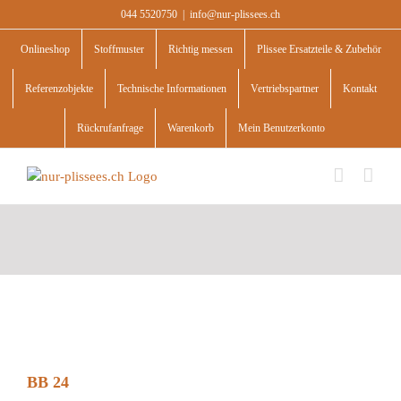
Skip
044 5520750
|
info@nur-plissees.ch
to
content
Onlineshop
Stoffmuster
Richtig messen
Plissee Ersatzteile & Zubehör
Referenzobjekte
Technische Informationen
Vertriebspartner
Kontakt
Rückrufanfrage
Warenkorb
Mein Benutzerkonto
BB 24