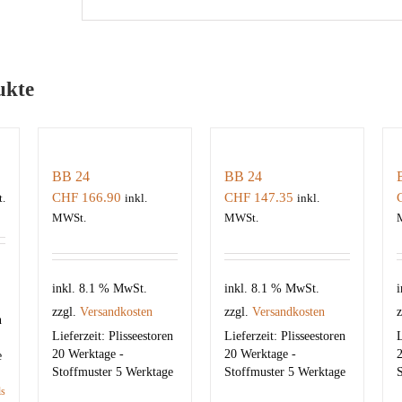
ukte
BB 24
BB 24
CHF
166.90
CHF
147.35
.
inkl.
inkl.
MWSt.
MWSt.
inkl. 8.1 % MwSt.
inkl. 8.1 % MwSt.
i
zzgl.
Versandkosten
zzgl.
Versandkosten
z
n
Lieferzeit:
Plisseestoren
Lieferzeit:
Plisseestoren
L
20 Werktage -
20 Werktage -
2
e
Stoffmuster 5 Werktage
Stoffmuster 5 Werktage
S
ls