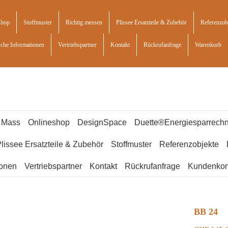
shop
Stoffmuster
Richtig messen
Plissee Ersatzteile & Zubehör
Referenzob
sche Informationen
Vertriebspartner
Kontakt
Rückrufanfrage
Warenkorb
f Mass
Onlineshop
DesignSpace
Duette®Energiesparrechn
lissee Ersatzteile & Zubehör
Stoffmuster
Referenzobjekte
ionen
Vertriebspartner
Kontakt
Rückrufanfrage
Kundenkon
BB 24