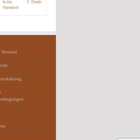
In den
Details
Warenkorb
 Versand
echt
tzerklärung
e
bedingungen
m
nto