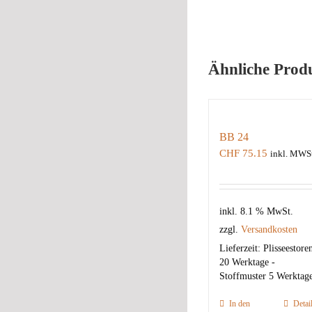
Ähnliche Prod
BB 24
CHF
75.15
inkl. MWSt
inkl. 8.1 % MwSt.
zzgl.
Versandkosten
Lieferzeit:
Plisseestore
20 Werktage -
Stoffmuster 5 Werktag
In den
Detai