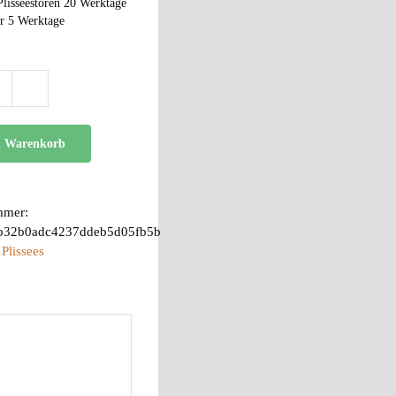
Plisseestoren 20 Werktage
r 5 Werktage
BB
24
Menge
n Warenkorb
mmer:
b32b0adc4237ddeb5d05fb5b
:
Plissees