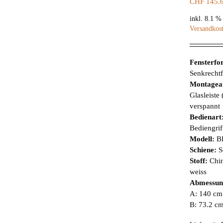
CHF
145.
inkl. 8.1 
Versandkos
Fensterf
Senkrechtf
Montagea
Glasleiste
verspannt
Bedienart
Bediengrif
Modell:
B
Schiene:
S
Stoff:
Chin
weiss
Abmessun
A: 140 cm 
B: 73.2 c