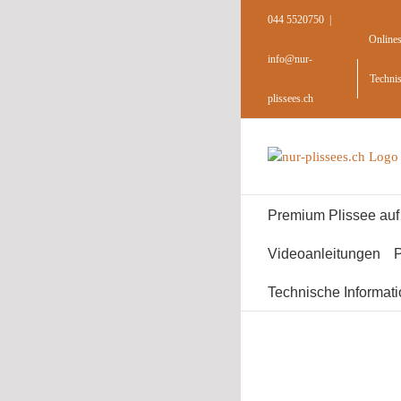
Skip
044 5520750
|
to
Online
content
info@nur-
Techni
plissees.ch
Premium Plissee au
Videoanleitungen
P
Technische Informat