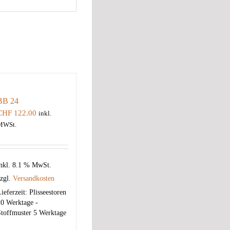
BB 24
CHF
122.00
inkl.
MWSt.
nkl. 8.1 % MwSt.
zgl.
Versandkosten
ieferzeit:
Plisseestoren
0 Werktage -
toffmuster 5 Werktage