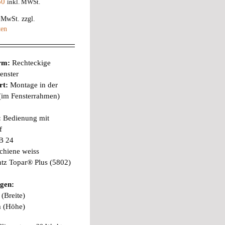
60
inkl. MWSt.
% MwSt.
zzgl.
ten
orm:
Rechteckige
enster
rt:
Montage in der
 (im Fensterrahmen)
:
Bedienung mit
f
B 24
chiene weiss
tz Topar® Plus (5802)
gen:
(Breite)
m (Höhe)