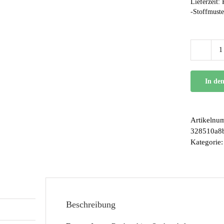
Lieferzeit:
-Stoffmuste
In de
Artikelnu
328510a8
Kategorie
Beschreibung