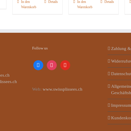
In den
Details
In den
Details
Warenkorb
Warenkorb
Follow us
Zahlung &
Widerrufsr
facebook
instagram
youtube
Datenschu
es.ch
lissees.ch
Allgemein
Web:
www.swissplissees.ch
Geschäfts
Impressu
Kundenko