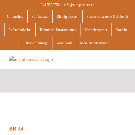
Skip
044 5520750
|
info@nur-plissees.ch
to
content
Onlineshop
Stoffmuster
Richtig messen
Plissee Ersatzteile & Zubehör
Referenzobjekte
Technische Informationen
Vertriebspartner
Kontakt
Rückrufanfrage
Warenkorb
Mein Benutzerkonto
BB 24