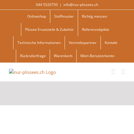
Skip
044 5520750
|
info@nur-plissees.ch
to
content
Onlineshop
Stoffmuster
Richtig messen
Plissee Ersatzteile & Zubehör
Referenzobjekte
Technische Informationen
Vertriebspartner
Kontakt
Rückrufanfrage
Warenkorb
Mein Benutzerkonto