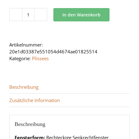
In den Warenkorb
BB
24
Menge
Artikelnummer:
20e1d03387e551054d4674ae01825514
Kategorie:
Plissees
Beschreibung
Zusätzliche Information
Beschreibung
Fensterform:
Rechteckige Senkrechtfenster