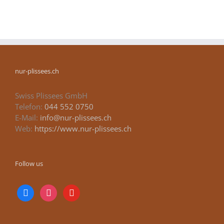
nur-plissees.ch
Swiss Plissees GmbH
Telefon:
044 552 0750
E-Mail:
info@nur-plissees.ch
Web:
https://www.nur-plissees.ch
Follow us
facebook
instagram
youtube