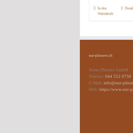
In den
Detai
Warenkorb
nur-plissees.ch
Swiss Plissees GmbH
Telefon:
044 552 0750
E-Mail:
info@nur-plisse
Web:
https://www.nur-p