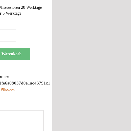
Plisseestoren 20 Werktage
r 5 Werktage
BB
24
Menge
n Warenkorb
mmer:
e1fe6a08037d0e1ac43791c1
:
Plissees