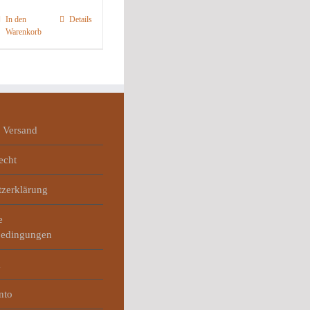
In den
Details
Warenkorb
 Versand
echt
tzerklärung
e
bedingungen
m
nto