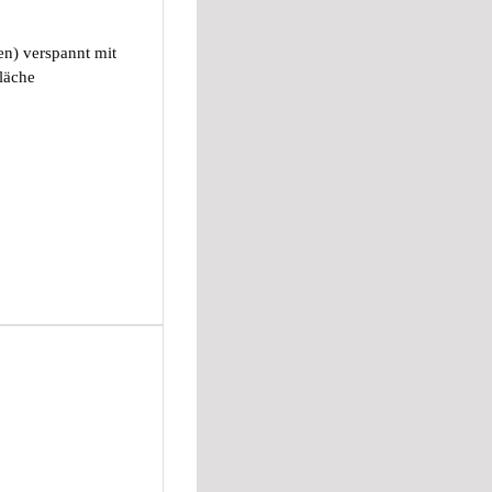
en) verspannt mit
läche