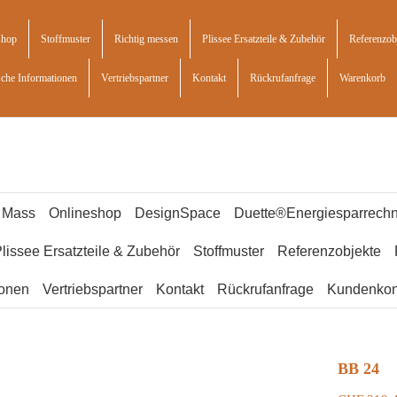
shop
Stoffmuster
Richtig messen
Plissee Ersatzteile & Zubehör
Referenzob
sche Informationen
Vertriebspartner
Kontakt
Rückrufanfrage
Warenkorb
f Mass
Onlineshop
DesignSpace
Duette®Energiesparrechn
lissee Ersatzteile & Zubehör
Stoffmuster
Referenzobjekte
ionen
Vertriebspartner
Kontakt
Rückrufanfrage
Kundenkon
BB 24