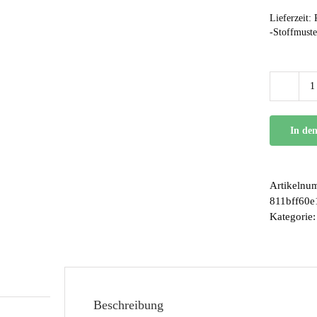
Lieferzeit:
-Stoffmuste
In de
Artikelnu
811bff60
Kategorie
Beschreibung