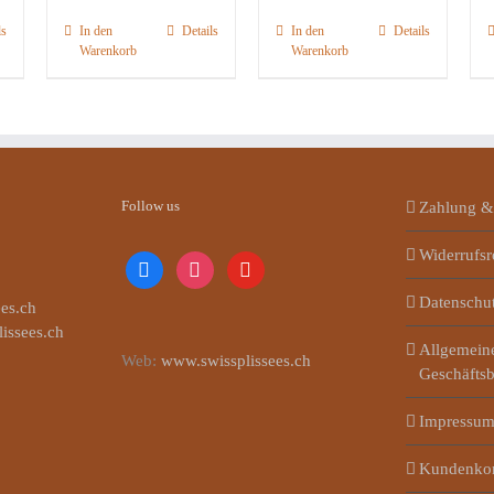
ls
In den
Details
In den
Details
Warenkorb
Warenkorb
Follow us
Zahlung &
Widerrufsr
facebook
instagram
youtube
Datenschu
es.ch
lissees.ch
Allgemein
Web:
www.swissplissees.ch
Geschäfts
Impressu
Kundenko