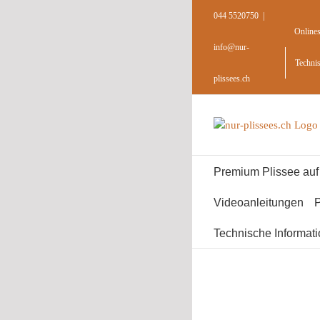
Skip
044 5520750
|
to
Online
content
info@nur-
Techni
plissees.ch
Premium Plissee au
Videoanleitungen
P
Technische Informat