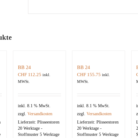
ukte
BB 24
BB 24
CHF
112.25
CHF
155.75
inkl.
inkl.
MWSt.
MWSt.
inkl. 8.1 % MwSt.
inkl. 8.1 % MwSt.
i
zzgl.
Versandkosten
zzgl.
Versandkosten
z
n
Lieferzeit:
Plisseestoren
Lieferzeit:
Plisseestoren
L
20 Werktage -
20 Werktage -
2
e
Stoffmuster 5 Werktage
Stoffmuster 5 Werktage
S