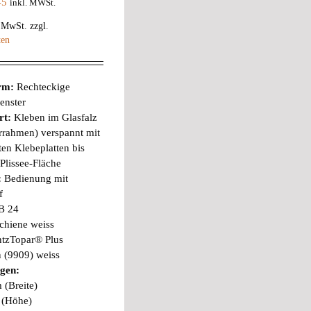
45
inkl. MWSt.
% MwSt.
zzgl.
ten
orm:
Rechteckige
enster
rt:
Kleben im Glasfalz
rrahmen) verspannt mit
ten Klebeplatten bis
Plissee-Fläche
:
Bedienung mit
f
B 24
chiene weiss
ntzTopar® Plus
 (9909) weiss
gen:
 (Breite)
 (Höhe)