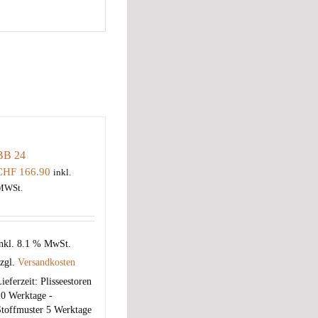
BB 24
CHF
166.90
inkl.
MWSt.
nkl. 8.1 % MwSt.
zgl.
Versandkosten
ieferzeit:
Plisseestoren
0 Werktage -
toffmuster 5 Werktage