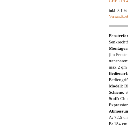
CHF
219.
inkl. 8.1 
Versandkos
Fensterf
Senkrechtf
Montagea
(im Fenste
transparen
max 2 qm 
Bedienart
Bediengrif
Modell:
B
Schiene:
S
Stoff:
Chi
Expression
Abmessun
A: 72.5 cm
B: 184 cm