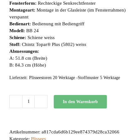
Fensterform:
Rechteckige Senkrechtfenster
Montageart:
Montage in der Glasleiste (im Fensterrahmen)
verspannt
Bedienart:
Bedienung mit Bediengriff
Modell:
BB 24
Schiene:
Schiene weiss
Stoff:
Chintz Topar® Plus (5802) weiss
Abmessungen:
A: 51.8 cm (Breite)
B: 84.3 cm (Höhe)
Lieferzeit:
Plisseestoren 20 Werktage -Stoffmuster 5 Werktage
In den Warenkorb
BB
24
Menge
Artikelnummer:
a817cda6d6b129ee874379d28ca32066
Kategorie:
Plissees