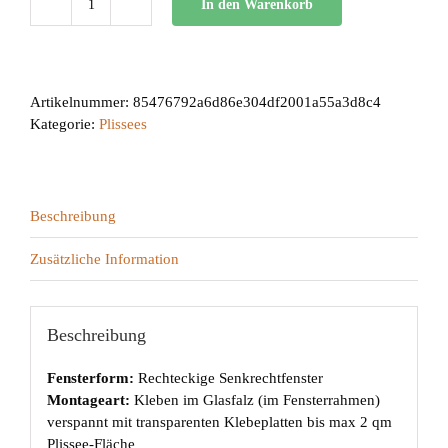
In den Warenkorb
BB
24
Menge
Artikelnummer:
85476792a6d86e304df2001a55a3d8c4
Kategorie:
Plissees
Beschreibung
Zusätzliche Information
Beschreibung
Fensterform:
Rechteckige Senkrechtfenster
Montageart:
Kleben im Glasfalz (im Fensterrahmen)
verspannt mit transparenten Klebeplatten bis max 2 qm
Plissee-Fläche