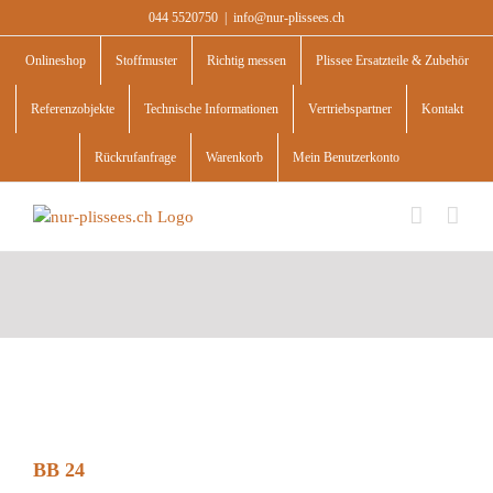
Skip
044 5520750
|
info@nur-plissees.ch
to
content
Onlineshop
Stoffmuster
Richtig messen
Plissee Ersatzteile & Zubehör
Referenzobjekte
Technische Informationen
Vertriebspartner
Kontakt
Rückrufanfrage
Warenkorb
Mein Benutzerkonto
BB 24