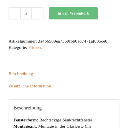
In den Warenkorb
BB
24
Menge
Artikelnummer:
3a4b6509ea7359fbb0ad7471af685ce0
Kategorie:
Plissees
Beschreibung
Zusätzliche Information
Beschreibung
Fensterform:
Rechteckige Senkrechtfenster
Montageart:
Montage in der Glasleiste (im