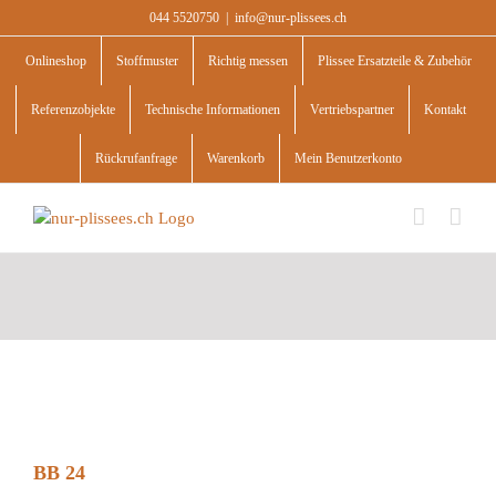
Skip
044 5520750
|
info@nur-plissees.ch
to
content
Onlineshop
Stoffmuster
Richtig messen
Plissee Ersatzteile & Zubehör
Referenzobjekte
Technische Informationen
Vertriebspartner
Kontakt
Rückrufanfrage
Warenkorb
Mein Benutzerkonto
BB 24