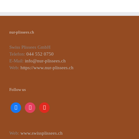
nur-plissees.ch
Swiss Plissees GmbH
Telefon:
044 552 0750
E-Mail:
info@nur-plissees.ch
Web:
https://www.nur-plissees.ch
Follow us
facebook
instagram
youtube
Web:
www.swissplissees.ch