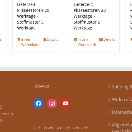
Lieferzeit:
Lieferzeit:
L
Plisseestoren 20
Plisseestoren 20
Werktage -
Werktage -
Stoffmuster 5
Stoffmuster 5
Werktage
Werktage
ls
In den
Details
In den
Details
Warenkorb
Warenkorb
Follow us
Zahlung 
Widerrufs
facebook
instagram
youtube
0
Datensch
sees.ch
r-
Allgemei
Web:
www.swissplissees.ch
Geschäft