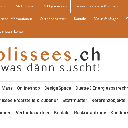
eshop
Stoffmuster
Richtig messen
Plissee Ersatzteile & Zubehör
ische Informationen
Vertriebspartner
Kontakt
Rückrufanfrage
Benutzerkonto
f Mass
Onlineshop
DesignSpace
Duette®Energiesparrech
lissee Ersatzteile & Zubehör
Stoffmuster
Referenzobjekte
tionen
Vertriebspartner
Kontakt
Rückrufanfrage
Kundenk