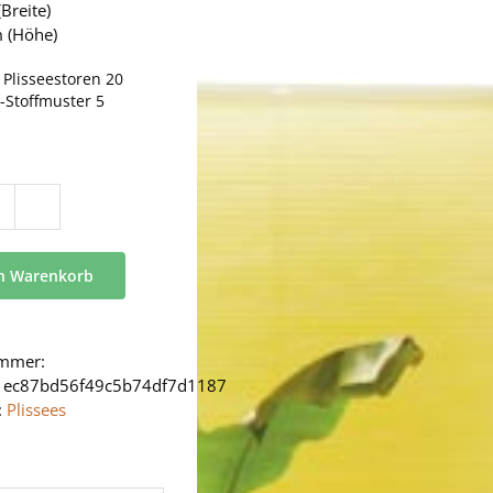
Breite)
 (Höhe)
:
Plisseestoren 20
-Stoffmuster 5
BB
24
Menge
en Warenkorb
ummer:
1ec87bd56f49c5b74df7d1187
:
Plissees