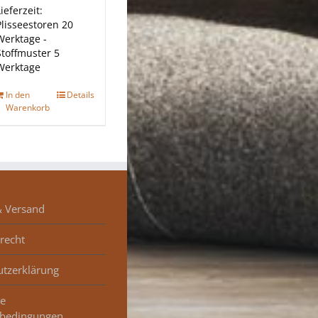
ieferzeit:
Plisseestoren 20
Werktage -
Stoffmuster 5
Werktage
In den
Details
Warenkorb
& Versand
recht
utzerklärung
ne
sbedingungen