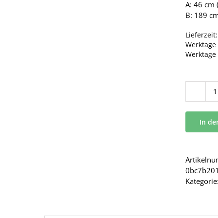
A: 46 cm (
B: 189 cm
Lieferzeit
Werktage 
Werktage
In d
Artikeln
0bc7b20
Kategorie