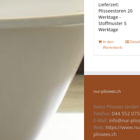
Lieferzeit:
Plisseestoren 20
Werktage -
Stoffmuster 5
Werktage
In den
Detai
Warenkorb
nur-plissees.ch
Swiss Plissees GmbH
Telefon:
044 552 075
E-Mail:
info@nur-plis
Web:
https://www.nu
plissees.ch