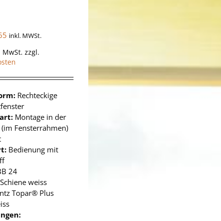
65
inkl. MWSt.
% MwSt.
zzgl.
osten
form:
Rechteckige
fenster
art:
Montage in der
e (im Fensterrahmen)
t
t:
Bedienung mit
ff
BB 24
Schiene weiss
ntz Topar® Plus
iss
ngen: