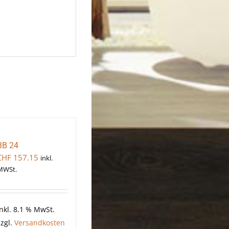
BB 24
CHF
157.15
inkl.
MWSt.
inkl. 8.1 % MwSt.
zzgl.
Versandkosten