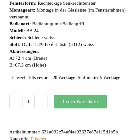
Fensterform:
Rechteckige Senkrechtfenster
Montageart:
Montage in der Glasleiste (im Fensterrahmen)
verspannt
Bedienart:
Bedienung mit Bediengriff
Modell:
BB 24
Schiene:
Schiene weiss
Stoff:
DUETTE® Fixé Batiste (3312) weiss
Abmessungen:
A: 72.4 cm (Breite)
B: 67.3 cm (Höhe)
Lieferzeit:
Plisseestoren 20 Werktage -Stoffmuster 5 Werktage
In den Warenkorb
BB
24
Menge
Artikelnummer:
631a032c74af4ae93637e87e115d1b5b
Kategorie:
Plissees