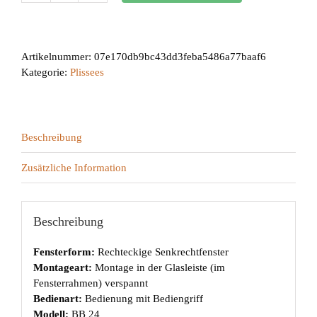
24
Menge
Artikelnummer:
07e170db9bc43dd3feba5486a77baaf6
Kategorie:
Plissees
Beschreibung
Zusätzliche Information
Beschreibung
Fensterform:
Rechteckige Senkrechtfenster
Montageart:
Montage in der Glasleiste (im
Fensterrahmen) verspannt
Bedienart:
Bedienung mit Bediengriff
Modell:
BB 24