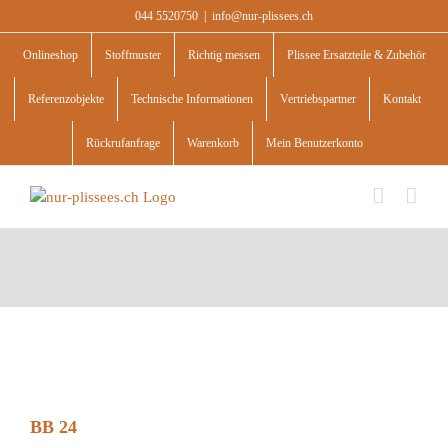
Skip
044 5520750
|
info@nur-plissees.ch
to
content
Onlineshop
Stoffmuster
Richtig messen
Plissee Ersatzteile & Zubehör
Referenzobjekte
Technische Informationen
Vertriebspartner
Kontakt
Rückrufanfrage
Warenkorb
Mein Benutzerkonto
BB 24