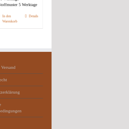
toffmuster 5 Werktage
In den
Details
Warenkorb
 Versand
echt
tzerklärung
e
bedingungen
m