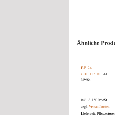
Ähnliche Prod
BB 24
CHF
117.10
inkl.
MWSt.
inkl. 8.1 % MwSt.
zzgl.
Versandkosten
Lieferzeit:
Plisseestore