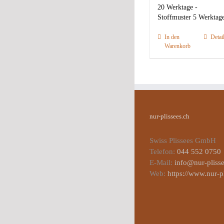
20 Werktage -
Stoffmuster 5 Werktag
In den
Detai
Warenkorb
nur-plissees.ch
Swiss Plissees GmbH
Telefon:
044 552 0750
E-Mail:
info@nur-plisse
Web:
https://www.nur-p