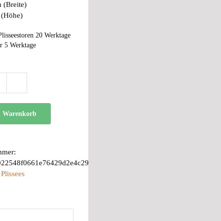
 (Breite)
 (Höhe)
Plisseestoren 20 Werktage
r 5 Werktage
BB
24
Menge
n Warenkorb
mmer:
022548f0661e76429d2e4c29
:
Plissees