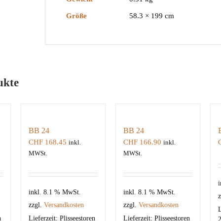
Größe
58.3 × 199 cm
ukte
BB 24
BB 24
CHF
168.45
CHF
166.90
inkl.
inkl.
MWSt.
MWSt.
i
inkl. 8.1 % MwSt.
inkl. 8.1 % MwSt.
z
zzgl.
Versandkosten
zzgl.
Versandkosten
L
n
Lieferzeit:
Plisseestoren
Lieferzeit:
Plisseestoren
2