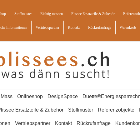
shop
Stoffmuster
Richtig messen
Plissee Ersatzteile & Zubehör
Referenzob
sche Informationen
Vertriebspartner
Kontakt
Rückrufanfrage
Warenkorb
f Mass
Onlineshop
DesignSpace
Duette®Energiesparrechn
lissee Ersatzteile & Zubehör
Stoffmuster
Referenzobjekte
ionen
Vertriebspartner
Kontakt
Rückrufanfrage
Kundenkon