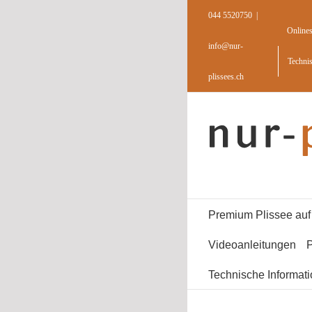
Skip
044 5520750
|
to
Online
content
info@nur-
Techni
plissees.ch
Premium Plissee au
Videoanleitungen
P
Technische Informat