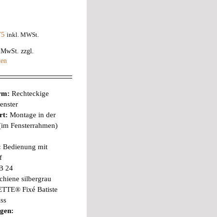
75
inkl. MWSt.
% MwSt.
zzgl.
ten
orm:
Rechteckige
enster
rt:
Montage in der
 (im Fensterrahmen)
:
Bedienung mit
f
B 24
chiene silbergrau
TTE® Fixé Batiste
ss
gen: