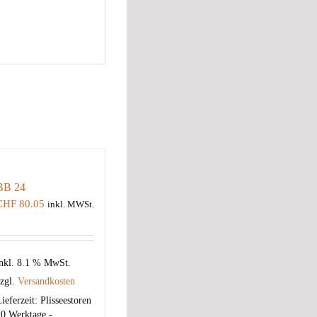
BB 24
CHF
80.05
inkl. MWSt.
nkl. 8.1 % MwSt.
zgl.
Versandkosten
ieferzeit:
Plisseestoren
0 Werktage -