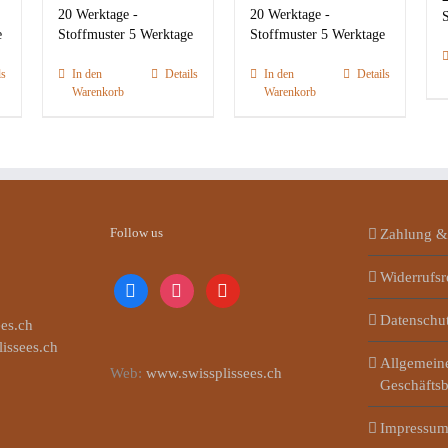
20 Werktage -
20 Werktage -
S
e
Stoffmuster 5 Werktage
Stoffmuster 5 Werktage
ls
In den
Details
In den
Details
Warenkorb
Warenkorb
Follow us
Zahlung &
Widerrufsr
facebook
instagram
youtube
Datenschu
es.ch
lissees.ch
Allgemein
Web:
www.swissplissees.ch
Geschäfts
Impressu