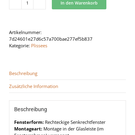
In den Warenkorb
BB
24
Menge
Artikelnummer:
7d24601e27d6c57a700bae277ef5b837
Kategorie:
Plissees
Beschreibung
Zusätzliche Information
Beschreibung
Fensterform:
Rechteckige Senkrechtfenster
Montageart:
Montage in der Glasleiste (im