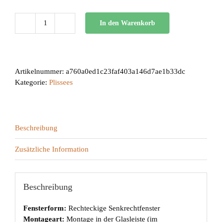
In den Warenkorb
BB
24
Menge
Artikelnummer:
a760a0ed1c23faf403a146d7ae1b33dc
Kategorie:
Plissees
Beschreibung
Zusätzliche Information
Beschreibung
Fensterform:
Rechteckige Senkrechtfenster
Montageart:
Montage in der Glasleiste (im