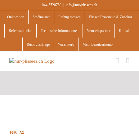
Skip
044 5520750
|
info@nur-plissees.ch
to
content
Onlineshop
Stoffmuster
Richtig messen
Plissee Ersatzteile & Zubehör
Referenzobjekte
Technische Informationen
Vertriebspartner
Kontakt
Rückrufanfrage
Warenkorb
Mein Benutzerkonto
BB 24