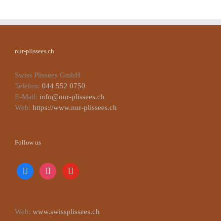
nur-plissees.ch
Swiss Plissees GmbH
Telefon:
044 552 0750
E-Mail:
info@nur-plissees.ch
Web:
https://www.nur-plissees.ch
Follow us
facebook
instagram
youtube
Web:
www.swissplissees.ch