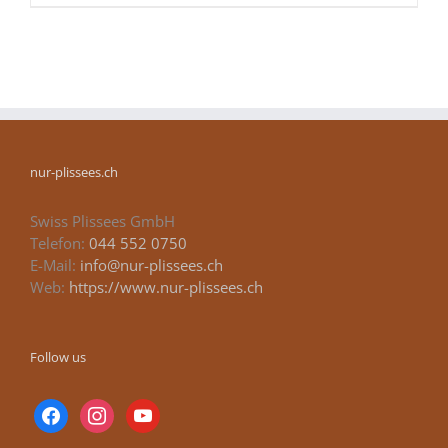
nur-plissees.ch
Swiss Plissees GmbH
Telefon:
044 552 0750
E-Mail:
info@nur-plissees.ch
Web:
https://www.nur-plissees.ch
Follow us
facebook
instagram
youtube