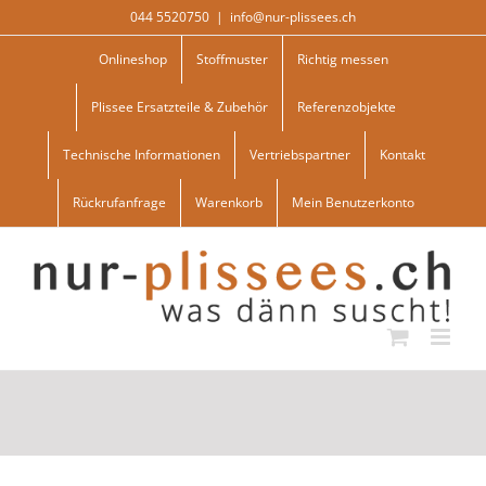
Skip
044 5520750
|
info@nur-plissees.ch
to
content
Onlineshop
Stoffmuster
Richtig messen
Plissee Ersatzteile & Zubehör
Referenzobjekte
Technische Informationen
Vertriebspartner
Kontakt
Rückrufanfrage
Warenkorb
Mein Benutzerkonto