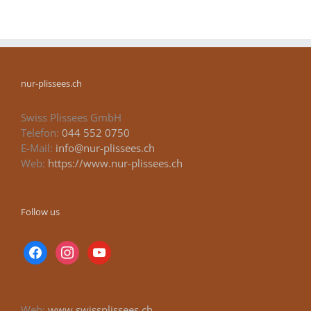
nur-plissees.ch
Swiss Plissees GmbH
Telefon:
044 552 0750
E-Mail:
info@nur-plissees.ch
Web:
https://www.nur-plissees.ch
Follow us
facebook
instagram
youtube
Web:
www.swissplissees.ch