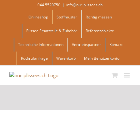
Skip
044 5520750
|
info@nur-plissees.ch
to
content
Onlineshop
Stoffmuster
Richtig messen
Plissee Ersatzteile & Zubehör
Referenzobjekte
Technische Informationen
Vertriebspartner
Kontakt
Rückrufanfrage
Warenkorb
Mein Benutzerkonto