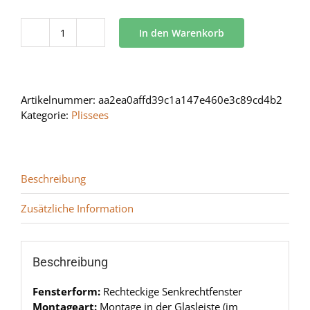
In den Warenkorb
BB
24
Menge
Artikelnummer:
aa2ea0affd39c1a147e460e3c89cd4b2
Kategorie:
Plissees
Beschreibung
Zusätzliche Information
Beschreibung
Fensterform:
Rechteckige Senkrechtfenster
Montageart:
Montage in der Glasleiste (im