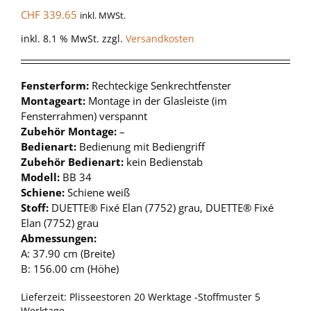
CHF
339.65
inkl. MWSt.
inkl. 8.1 % MwSt.
zzgl.
Versandkosten
Fensterform:
Rechteckige Senkrechtfenster
Montageart:
Montage in der Glasleiste (im
Fensterrahmen) verspannt
Zubehör Montage:
–
Bedienart:
Bedienung mit Bediengriff
Zubehör Bedienart:
kein Bedienstab
Modell:
BB 34
Schiene:
Schiene weiß
Stoff:
DUETTE® Fixé Elan (7752) grau, DUETTE® Fixé
Elan (7752) grau
Abmessungen:
A: 37.90 cm (Breite)
B: 156.00 cm (Höhe)
Lieferzeit:
Plisseestoren 20 Werktage -Stoffmuster 5
Werktage