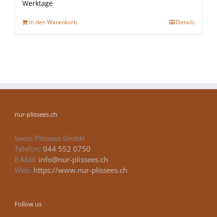
Werktage
In den Warenkorb
Details
nur-plissees.ch
Swiss Plissees GmbH
Telefon:
044 552 0750
E-Mail:
info@nur-plissees.ch
Web:
https://www.nur-plissees.ch
Follow us