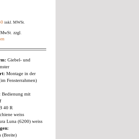
30
inkl. MWSt.
% MwSt.
zzgl.
ten
orm:
Giebel- und
nster
rt:
Montage in der
 (im Fensterrahmen)
:
Bedienung mit
f
B 40 R
chiene weiss
ura Luna (6200) weiss
gen:
 (Breite)