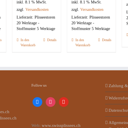
inkl. 8.1 % MwSt.
inkl. 8.1 % MwSt.
z
zzgl.
Versandkosten
zzgl.
Versandkosten
L
n
Lieferzeit:
Plisseestoren
Lieferzeit:
Plisseestoren
2
20 Werktage -
20 Werktage -
S
e
Stoffmuster 5 Werktage
Stoffmuster 5 Werktage
ls
In den
Details
In den
Details
Warenkorb
Warenkorb
Follow us
Zahlung &
Widerrufsr
facebook
instagram
youtube
Datenschu
es.ch
lissees.ch
Allgemein
Web:
www.swissplissees.ch