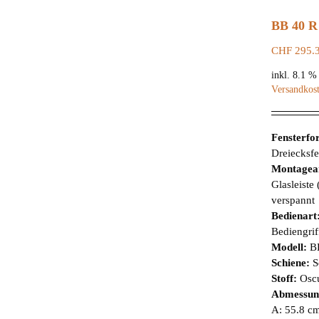
BB 40 R
CHF
295.
inkl. 8.1 
Versandkos
Fensterf
Dreiecksfe
Montagea
Glasleiste
verspannt
Bedienart
Bediengrif
Modell:
B
Schiene:
S
Stoff:
Osc
Abmessun
A: 55.8 cm