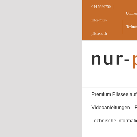
Skip
044 5520750
|
to
Online
content
info@nur-
Techni
plissees.ch
Premium Plissee au
Videoanleitungen
P
Technische Informat