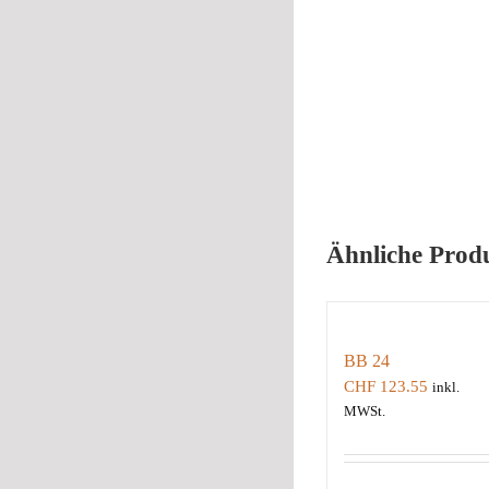
Ähnliche Prod
BB 24
CHF
123.55
inkl.
MWSt.