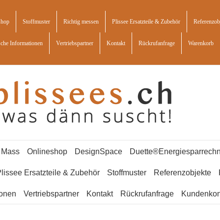
shop
Stoffmuster
Richtig messen
Plissee Ersatzteile & Zubehör
Referenzob
sche Informationen
Vertriebspartner
Kontakt
Rückrufanfrage
Warenkorb
f Mass
Onlineshop
DesignSpace
Duette®Energiesparrechn
lissee Ersatzteile & Zubehör
Stoffmuster
Referenzobjekte
ionen
Vertriebspartner
Kontakt
Rückrufanfrage
Kundenkon