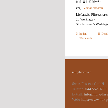
inkl. 8.1 % MwSt.
zzgl.
Versandkosten
Lieferzeit:
Plisseestore
20 Werktage -
Stoffmuster 5 Werktag
In den
Detai
Warenkorb
nur-plissees.ch
Swiss Plissees GmbH
Telefon:
044 552 0750
E-Mail:
info@nur-plisse
Web:
https://www.nur-p