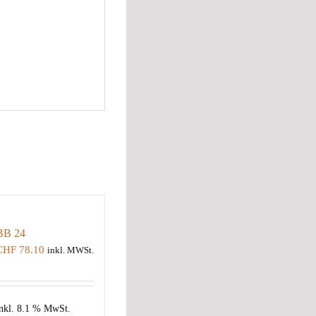
BB 24
CHF
78.10
inkl. MWSt.
nkl. 8.1 % MwSt.