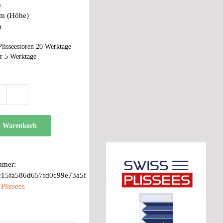
m
cm (Höhe)
m
Plisseestoren 20 Werktage
r 5 Werktage
BB
40
R
n Warenkorb
Menge
mmer:
c15fa586d657fd0c99e73a5f
:
Plissees