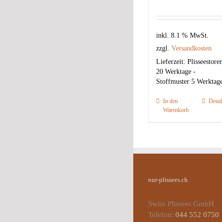
inkl. 8.1 % MwSt.
zzgl.
Versandkosten
Lieferzeit:
Plisseestore
20 Werktage -
Stoffmuster 5 Werktag
In den
Detai
Warenkorb
nur-plissees.ch
Swiss Plissees GmbH
Telefon:
044 552 0750