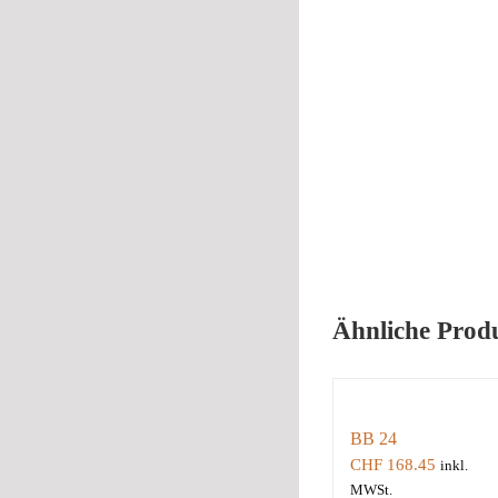
Ähnliche Prod
BB 24
CHF
168.45
inkl.
MWSt.