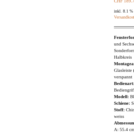
CHF
189.
inkl. 8.1 
Versandkos
Fensterf
und Sechs
Sonderform
Halbkreis
Montagea
Glasleiste
verspannt
Bedienart
Bediengrif
Modell:
B
Schiene:
S
Stoff:
Chin
weiss
Abmessun
A: 55.4 cm