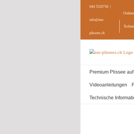
Skip
044 5520750
|
to
Online
content
info@nur-
Techni
plissees.ch
Premium Plissee au
Videoanleitungen
P
Technische Informat