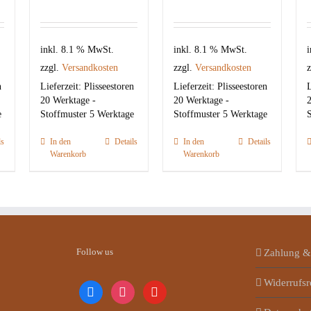
inkl. 8.1 % MwSt.
inkl. 8.1 % MwSt.
i
zzgl.
Versandkosten
zzgl.
Versandkosten
z
n
Lieferzeit:
Plisseestoren
Lieferzeit:
Plisseestoren
L
20 Werktage -
20 Werktage -
2
e
Stoffmuster 5 Werktage
Stoffmuster 5 Werktage
S
ls
In den
Details
In den
Details
Warenkorb
Warenkorb
Follow us
Zahlung &
Widerrufsr
facebook
instagram
youtube