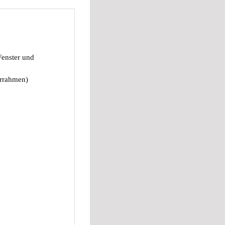
Fenster und
errahmen)