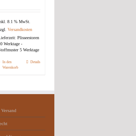
nkl. 8.1 % MwSt.
zgl.
Versandkosten
ieferzeit:
Plisseestoren
0 Werktage -
toffmuster 5 Werktage
In den
Details
Warenkorb
 Versand
echt