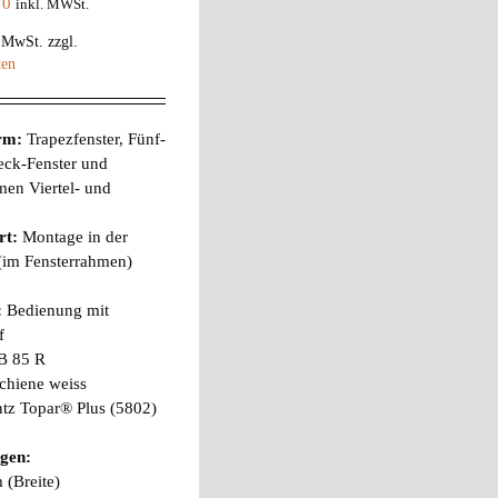
70
inkl. MWSt.
% MwSt.
zzgl.
ten
orm:
Trapezfenster, Fünf-
eck-Fenster und
en Viertel- und
rt:
Montage in der
 (im Fensterrahmen)
:
Bedienung mit
f
B 85 R
chiene weiss
tz Topar® Plus (5802)
gen:
 (Breite)