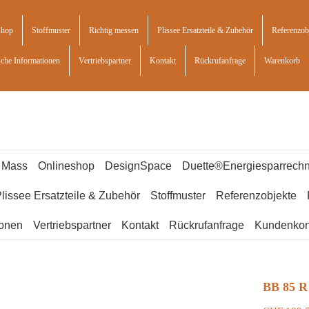
shop
Stoffmuster
Richtig messen
Plissee Ersatzteile & Zubehör
Referenzob
sche Informationen
Vertriebspartner
Kontakt
Rückrufanfrage
Warenkorb
f Mass
Onlineshop
DesignSpace
Duette®Energiesparrechn
lissee Ersatzteile & Zubehör
Stoffmuster
Referenzobjekte
ionen
Vertriebspartner
Kontakt
Rückrufanfrage
Kundenkon
BB 85 R