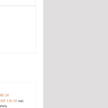
BB 24
CHF
126.50
inkl.
MWSt.