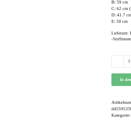
B: 59 cm
C: 62 cm 
D: 41.7 c
E: 50 cm
Lieferzeit:
-Stoffmuste
In de
Artikelnu
d4559535
Kategorie