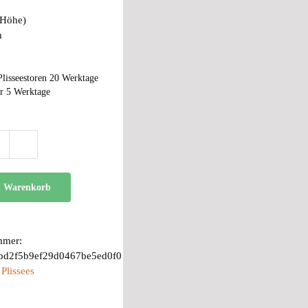
(Höhe)
m
Plisseestoren 20 Werktage
r 5 Werktage
BB
85
R
n Warenkorb
Menge
mmer:
bd2f5b9ef29d0467be5ed0f0
:
Plissees