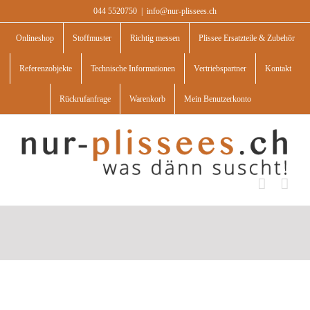
Skip
044 5520750
|
info@nur-plissees.ch
to
content
Onlineshop
Stoffmuster
Richtig messen
Plissee Ersatzteile & Zubehör
Referenzobjekte
Technische Informationen
Vertriebspartner
Kontakt
Rückrufanfrage
Warenkorb
Mein Benutzerkonto