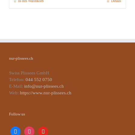
In den Warenkorb
Details
nur-plissees.ch
Swiss Plissees GmbH
Telefon:
044 552 0750
E-Mail:
info@nur-plissees.ch
Web:
https://www.nur-plissees.ch
Follow us
facebook
instagram
youtube