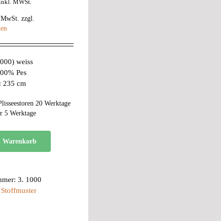
inkl. MWSt.
% MwSt.
zzgl.
ten
1000) weiss
 100% Pes
e: 235 cm
Plisseestoren 20 Werktage
r 5 Werktage
n Warenkorb
mmer:
3. 1000
:
Stoffmuster