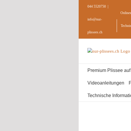
Skip
044 5520750
|
to
Online
content
info@nur-
Techni
plissees.ch
Premium Plissee au
Videoanleitungen
P
Technische Informat