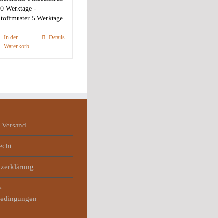
0 Werktage -
toffmuster 5 Werktage
In den
Details
Warenkorb
 Versand
echt
tzerklärung
e
bedingungen