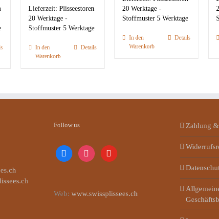
n
Lieferzeit:
Plisseestoren
20 Werktage -
2
20 Werktage -
Stoffmuster 5 Werktage
S
e
Stoffmuster 5 Werktage
In den
Details
Warenkorb
ls
In den
Details
Warenkorb
Follow us
Zahlung &
Widerrufsr
facebook
instagram
youtube
Datenschu
es.ch
lissees.ch
Allgemein
Web:
www.swissplissees.ch
Geschäfts