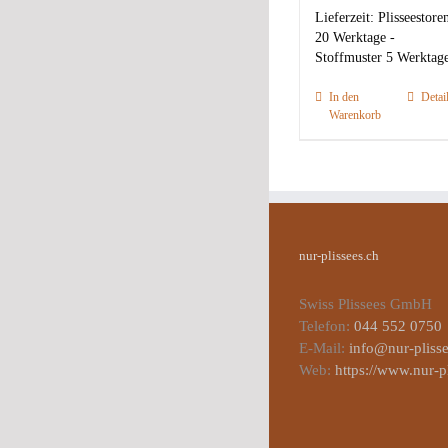
Lieferzeit:
Plisseestore
20 Werktage -
Stoffmuster 5 Werktag
In den
Detai
Warenkorb
nur-plissees.ch
Swiss Plissees GmbH
Telefon:
044 552 0750
E-Mail:
info@nur-plisse
Web:
https://www.nur-p