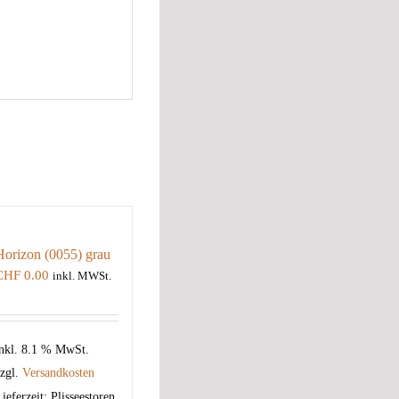
Horizon (0055) grau
CHF
0.00
inkl. MWSt.
nkl. 8.1 % MwSt.
zgl.
Versandkosten
ieferzeit:
Plisseestoren