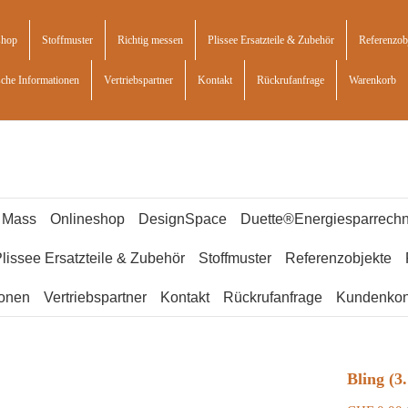
shop
Stoffmuster
Richtig messen
Plissee Ersatzteile & Zubehör
Referenzob
sche Informationen
Vertriebspartner
Kontakt
Rückrufanfrage
Warenkorb
f Mass
Onlineshop
DesignSpace
Duette®Energiesparrechn
lissee Ersatzteile & Zubehör
Stoffmuster
Referenzobjekte
ionen
Vertriebspartner
Kontakt
Rückrufanfrage
Kundenkon
Bling (3