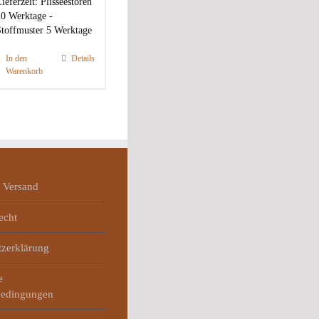
ieferzeit:
Plisseestoren
0 Werktage -
toffmuster 5 Werktage
In den
Details
Warenkorb
 Versand
echt
tzerklärung
e
bedingungen