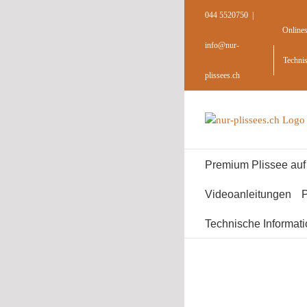
Skip
044 5520750
|
to
Online
content
info@nur-
Techni
plissees.ch
Premium Plissee au
Videoanleitungen
P
Technische Informat