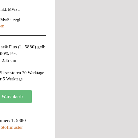
inkl. MWSt.
% MwSt.
zzgl.
ten
ar® Plus (1. 5880) gelb
 100% Pes
e: 235 cm
Plisseestoren 20 Werktage
r 5 Werktage
n Warenkorb
mmer:
1. 5880
:
Stoffmuster