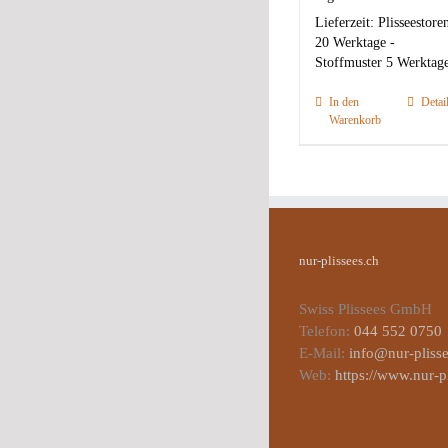
Lieferzeit:
Plisseestore
20 Werktage -
Stoffmuster 5 Werktag
In den
Detai
Warenkorb
nur-plissees.ch
Swiss Plissees GmbH
Telefon:
044 552 0750
E-Mail:
info@nur-plisse
Web:
https://www.nur-p