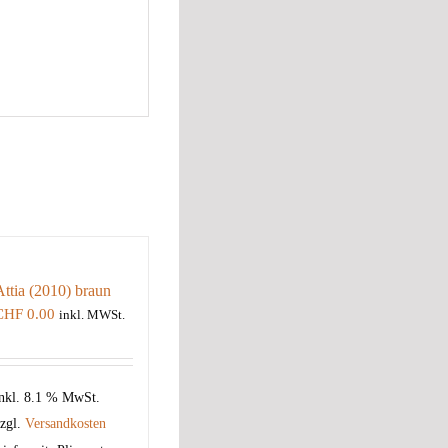
Attia (2010) braun
CHF
0.00
inkl. MWSt.
nkl. 8.1 % MwSt.
zgl.
Versandkosten