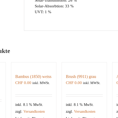
Solar-Transmission: 26 %
Solar-Absorbtion: 33 %
UVT: 1 %
ukte
Bambus (1850) weiss
Brush (9911) grau
CHF
0.00
CHF
0.00
inkl. MWSt.
inkl. MWSt.
inkl. 8.1 % MwSt.
inkl. 8.1 % MwSt.
i
zzgl.
Versandkosten
zzgl.
Versandkosten
z