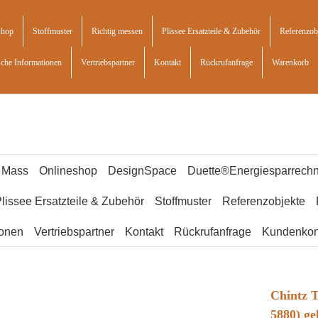
shop
Stoffmuster
Richtig messen
Plissee Ersatzteile & Zubehör
Referenzob
sche Informationen
Vertriebspartner
Kontakt
Rückrufanfrage
Warenkorb
f Mass
Onlineshop
DesignSpace
Duette®Energiesparrechn
lissee Ersatzteile & Zubehör
Stoffmuster
Referenzobjekte
ionen
Vertriebspartner
Kontakt
Rückrufanfrage
Kundenkon
Chintz T
5880) ge