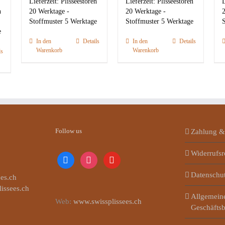
Lieferzeit:
Plisseestoren
Lieferzeit:
Plisseestoren
L
n
20 Werktage -
20 Werktage -
2
Stoffmuster 5 Werktage
Stoffmuster 5 Werktage
S
e
In den
Details
In den
Details
Warenkorb
Warenkorb
ls
Follow us
Zahlung &
Widerrufsr
facebook
instagram
youtube
Datenschu
es.ch
lissees.ch
Allgemein
Web:
www.swissplissees.ch
Geschäfts