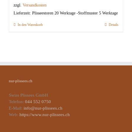
zzgl.
Versandkosten
Lieferzeit:
Plisseestoren 20 Werktage -Stoffmuster 5 Werktage
In den Warenkorb
Details
nur-plissees.ch
Swiss Plissees GmbH
Telefon:
044 552 0750
E-Mail:
info@nur-plissees.ch
Web:
https://www.nur-plissees.ch