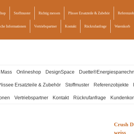
shop
Stoffmuster
Richtig messen
Plissee Ersatzteile & Zubehör
Referenzob
sche Informationen
Vertriebspartner
Kontakt
Rückrufanfrage
Warenkorb
f Mass
Onlineshop
DesignSpace
Duette®Energiesparrechn
lissee Ersatzteile & Zubehör
Stoffmuster
Referenzobjekte
ionen
Vertriebspartner
Kontakt
Rückrufanfrage
Kundenkon
Crush Du
weiss