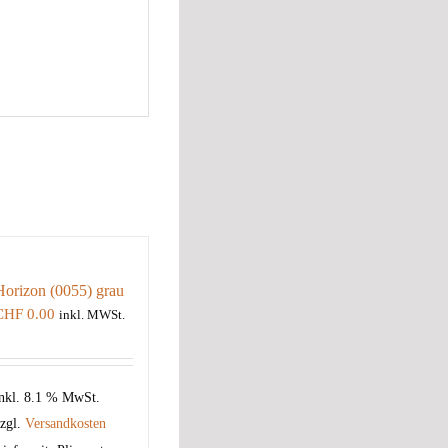
Horizon (0055) grau
CHF
0.00
inkl. MWSt.
nkl. 8.1 % MwSt.
zgl.
Versandkosten