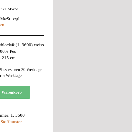
inkl. MWSt.
% MwSt.
zzgl.
ten
tblock® (1. 3600) weiss
 100% Pes
e: 215 cm
Plisseestoren 20 Werktage
r 5 Werktage
n Warenkorb
mmer:
1. 3600
:
Stoffmuster