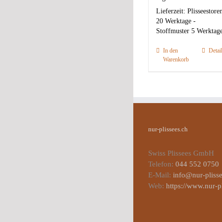
Lieferzeit:
Plisseestore
20 Werktage -
Stoffmuster 5 Werktag
In den
Detai
Warenkorb
nur-plissees.ch
Swiss Plissees GmbH
Telefon:
044 552 0750
E-Mail:
info@nur-plisse
Web:
https://www.nur-p