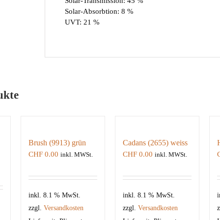
Solar-Transmission: 45 %
Solar-Absorbtion: 8 %
UVT: 21 %
ukte
Brush (9913) grün
Cadans (2655) weiss
CHF
0.00
CHF
0.00
inkl. MWSt.
inkl. MWSt.
inkl. 8.1 % MwSt.
inkl. 8.1 % MwSt.
i
zzgl.
Versandkosten
zzgl.
Versandkosten
z