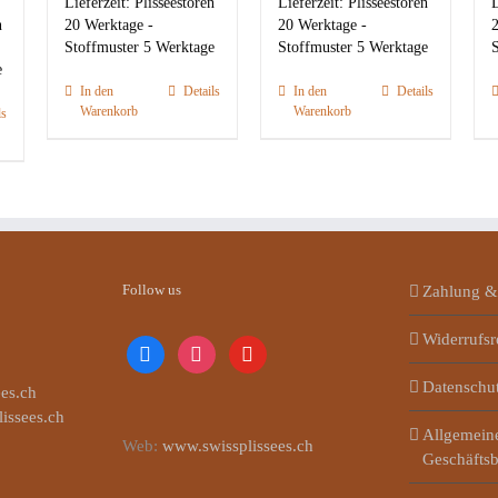
Lieferzeit:
Plisseestoren
Lieferzeit:
Plisseestoren
L
n
20 Werktage -
20 Werktage -
2
Stoffmuster 5 Werktage
Stoffmuster 5 Werktage
S
e
In den
Details
In den
Details
Warenkorb
Warenkorb
ls
Follow us
Zahlung &
Widerrufsr
facebook
instagram
youtube
Datenschu
es.ch
lissees.ch
Allgemein
Web:
www.swissplissees.ch
Geschäfts