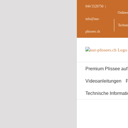
Skip
044 5520750
|
to
Online
content
info@nur-
Techni
plissees.ch
Premium Plissee au
Videoanleitungen
P
Technische Informat