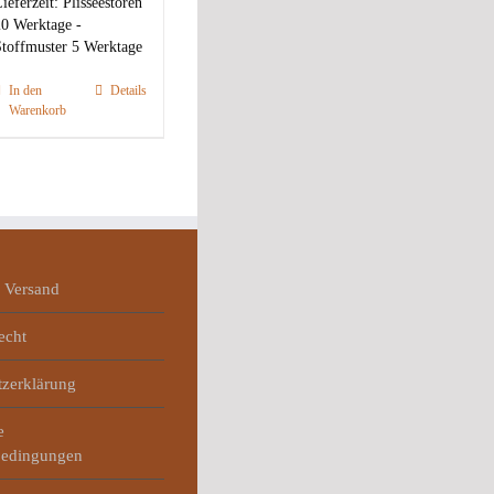
ieferzeit:
Plisseestoren
0 Werktage -
toffmuster 5 Werktage
In den
Details
Warenkorb
 Versand
echt
tzerklärung
e
bedingungen