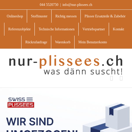
Skip
044 5520750
|
info@nur-plissees.ch
to
content
Onlineshop
Stoffmuster
Richtig messen
Plissee Ersatzteile & Zubehör
Referenzobjekte
Technische Informationen
Vertriebspartner
Kontakt
Rückrufanfrage
Warenkorb
Mein Benutzerkonto