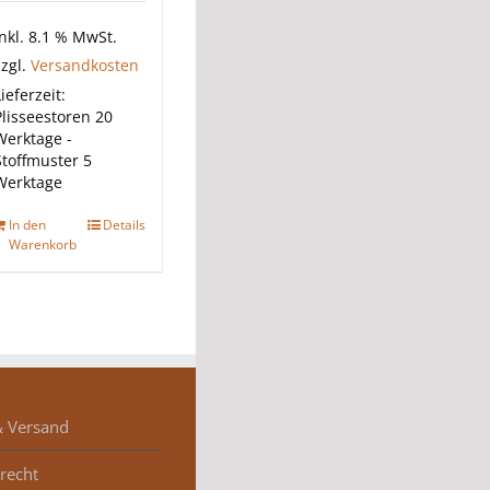
inkl. 8.1 % MwSt.
zzgl.
Versandkosten
ieferzeit:
Plisseestoren 20
Werktage -
Stoffmuster 5
Werktage
In den
Details
Warenkorb
& Versand
recht