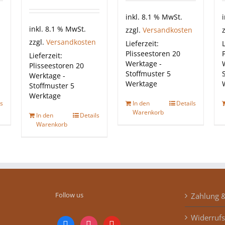
inkl. 8.1 % MwSt.
inkl. 8.1 % MwSt.
zzgl.
Versandkosten
zzgl.
Versandkosten
Lieferzeit:
L
Plisseestoren 20
Lieferzeit:
Werktage -
Plisseestoren 20
Stoffmuster 5
Werktage -
Werktage
Stoffmuster 5
Werktage
ls
In den
Details
Warenkorb
In den
Details
Warenkorb
Follow us
Zahlung 
Widerrufs
facebook
instagram
youtube