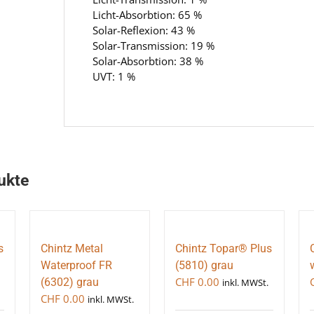
Licht-Absorbtion: 65 %
Solar-Reflexion: 43 %
Solar-Transmission: 19 %
Solar-Absorbtion: 38 %
UVT: 1 %
ukte
s
Chintz Metal
Chintz Topar® Plus
Waterproof FR
(5810) grau
CHF
0.00
(6302) grau
inkl. MWSt.
CHF
0.00
inkl. MWSt.