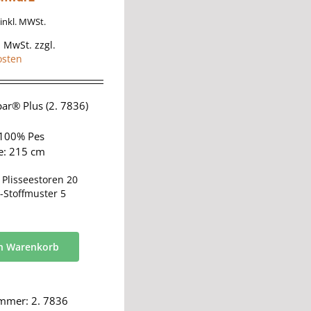
inkl. MWSt.
% MwSt.
zzgl.
osten
ar® Plus (2. 7836)
 100% Pes
te: 215 cm
:
Plisseestoren 20
-Stoffmuster 5
en Warenkorb
ummer:
2. 7836