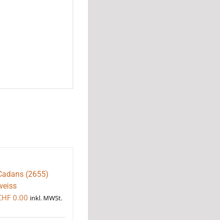
Cadans (2655)
weiss
CHF
0.00
inkl. MWSt.