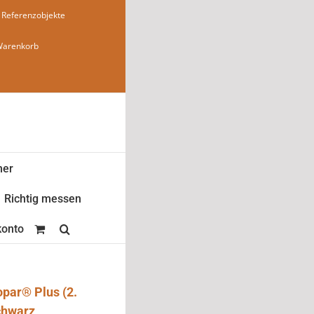
Referenzobjekte
Warenkorb
ner
Richtig messen
onto
opar® Plus (2.
chwarz