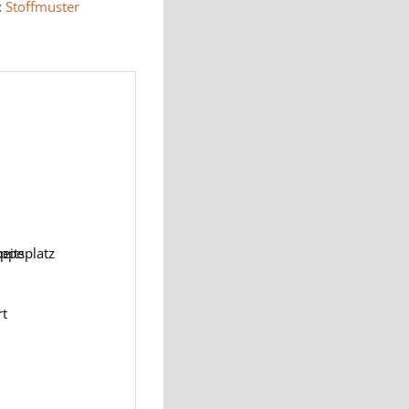
:
Stoffmuster