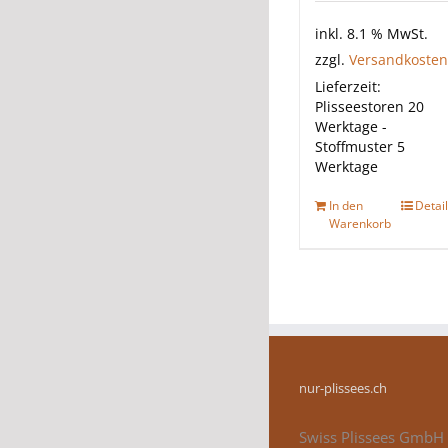
inkl. 8.1 % MwSt.
zzgl.
Versandkosten
Lieferzeit:
Plisseestoren 20
Werktage -
Stoffmuster 5
Werktage
In den
Detai
Warenkorb
nur-plissees.ch
Swiss Plissees GmbH