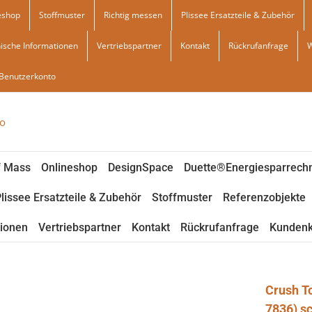
eshop
Stoffmuster
Richtig messen
Plissee Ersatzteile & Zubehör
ische Informationen
Vertriebspartner
Kontakt
Rückrufanfrage
Benutzerkonto
f Mass
Onlineshop
DesignSpace
Duette®Energiesparrech
lissee Ersatzteile & Zubehör
Stoffmuster
Referenzobjekte
tionen
Vertriebspartner
Kontakt
Rückrufanfrage
Kundenk
Crush T
7836) s