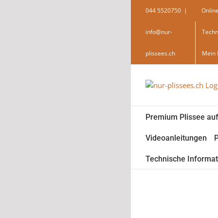
Skip
044 5520750
|
Onlin
to
content
info@nur-
Techn
plissees.ch
Mein 
Premium Plissee au
Videoanleitungen
P
Technische Informa