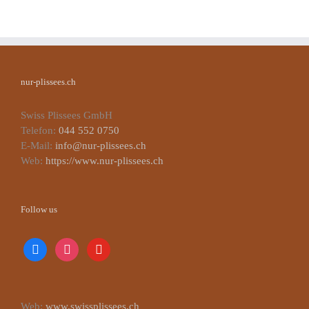
nur-plissees.ch
Swiss Plissees GmbH
Telefon:
044 552 0750
E-Mail:
info@nur-plissees.ch
Web:
https://www.nur-plissees.ch
Follow us
facebook
instagram
youtube
Web:
www.swissplissees.ch