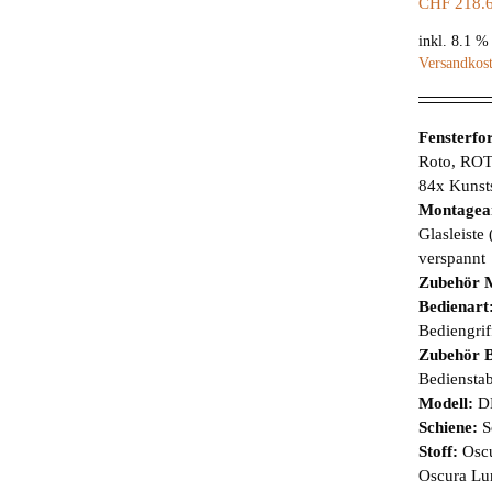
CHF
218.
inkl. 8.1 
Versandkos
Fensterf
Roto, ROT
84x Kunsts
Montagea
Glasleiste
verspannt
Zubehör 
Bedienart
Bediengrif
Zubehör B
Bediensta
Modell:
D
Schiene:
S
Stoff:
Oscu
Oscura Lu