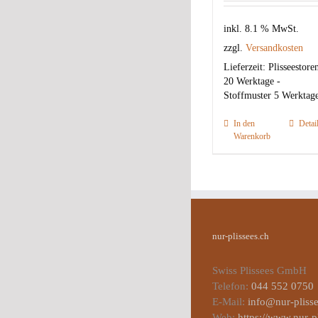
inkl. 8.1 % MwSt.
zzgl.
Versandkosten
Lieferzeit:
Plisseestore
20 Werktage -
Stoffmuster 5 Werktag
In den
Detai
Warenkorb
nur-plissees.ch
Swiss Plissees GmbH
Telefon:
044 552 0750
E-Mail:
info@nur-plisse
Web:
https://www.nur-p