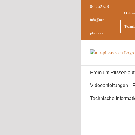
Skip
044 5520750
|
to
Online
content
info@nur-
Techni
plissees.ch
Premium Plissee au
Videoanleitungen
P
Technische Informat