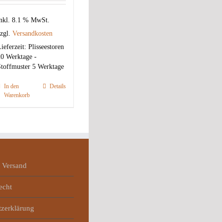
nkl. 8.1 % MwSt.
zgl.
Versandkosten
ieferzeit:
Plisseestoren
0 Werktage -
toffmuster 5 Werktage
In den
Details
Warenkorb
 Versand
echt
tzerklärung