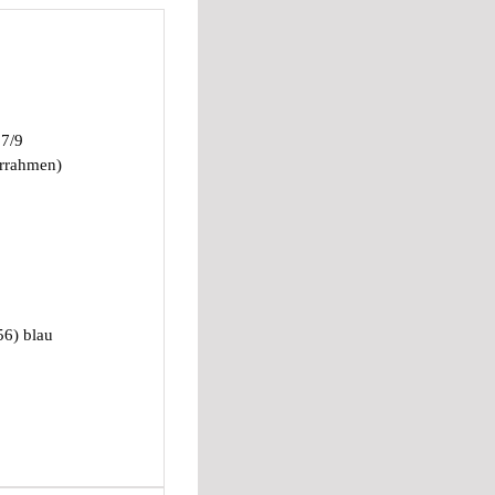
 7/9
errahmen)
56) blau