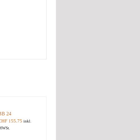
BB 24
CHF
155.75
inkl.
MWSt.