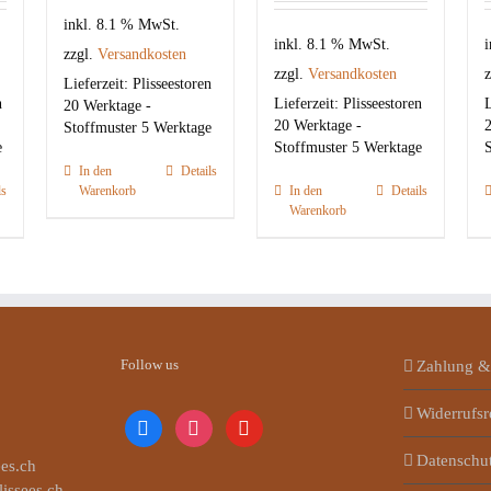
inkl. 8.1 % MwSt.
inkl. 8.1 % MwSt.
i
zzgl.
Versandkosten
zzgl.
Versandkosten
z
Lieferzeit:
Plisseestoren
n
Lieferzeit:
Plisseestoren
L
20 Werktage -
20 Werktage -
2
Stoffmuster 5 Werktage
e
Stoffmuster 5 Werktage
S
In den
Details
ls
Warenkorb
In den
Details
Warenkorb
Follow us
Zahlung &
Widerrufsr
facebook
instagram
youtube
Datenschu
es.ch
lissees.ch