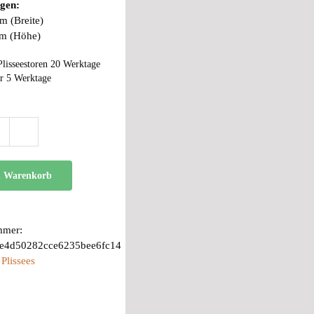
gen:
m (Breite)
cm (Höhe)
Plisseestoren 20 Werktage
r 5 Werktage
DB
30
Menge
n Warenkorb
mmer:
8e4d50282cce6235bee6fc14
:
Plissees