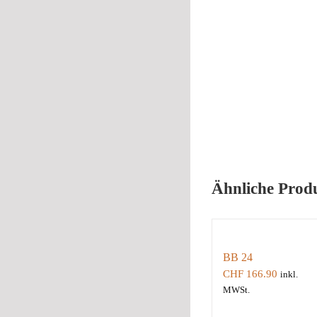
Ähnliche Prod
BB 24
CHF
166.90
inkl.
MWSt.