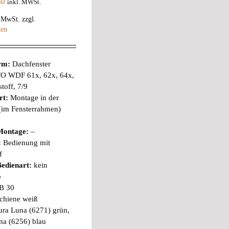
60
inkl. MWSt.
% MwSt.
zzgl.
ten
orm:
Dachfenster
O WDF 61x, 62x, 64x,
toff, 7/9
rt:
Montage in der
 (im Fensterrahmen)
Montage:
–
:
Bedienung mit
f
edienart:
kein
b
B 30
chiene weiß
ra Luna (6271) grün,
na (6256) blau