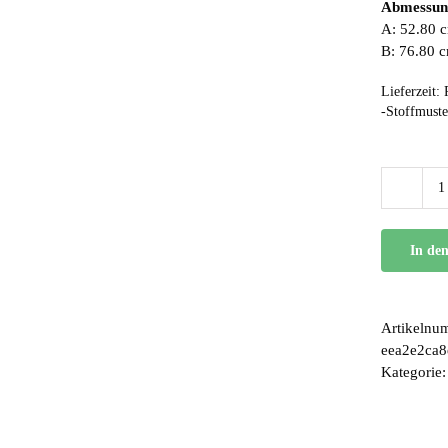
Abmessun
A: 52.80 c
B: 76.80 
Lieferzeit:
-Stoffmuste
In de
Artikelnu
eea2e2ca
Kategorie