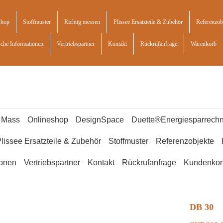
shop
Stoffmuster
Richtig messen
Plissee Ersatzteile & Zubehör
Referenzob
sche Informationen
Vertriebspartner
Kontakt
Rückrufanfrage
Warenkorb
f Mass
Onlineshop
DesignSpace
Duette®Energiesparrechn
lissee Ersatzteile & Zubehör
Stoffmuster
Referenzobjekte
ionen
Vertriebspartner
Kontakt
Rückrufanfrage
Kundenkon
DB 30