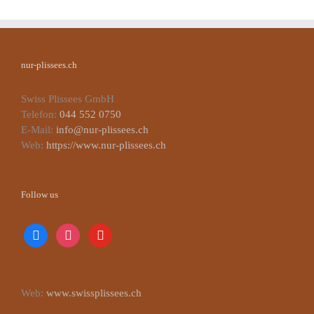
nur-plissees.ch
Swiss Plissees GmbH
Telefon:
044 552 0750
E-Mail:
info@nur-plissees.ch
Web:
https://www.nur-plissees.ch
Follow us
facebook
instagram
youtube
Web:
www.swissplissees.ch