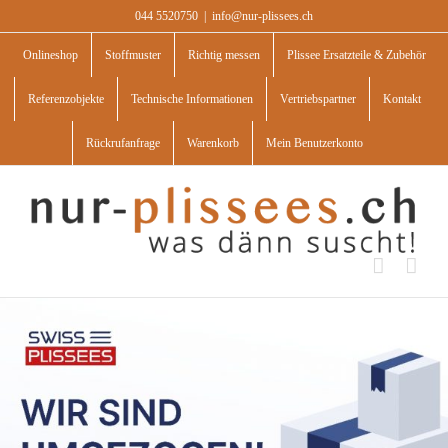
Skip
044 5520750
|
info@nur-plissees.ch
to
content
Onlineshop
Stoffmuster
Richtig messen
Plissee Ersatzteile & Zubehör
Referenzobjekte
Technische Informationen
Vertriebspartner
Kontakt
Rückrufanfrage
Warenkorb
Mein Benutzerkonto