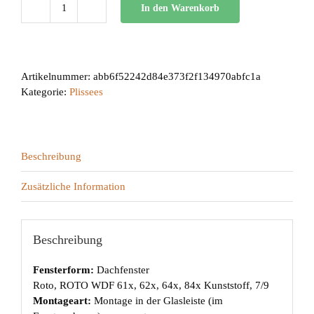
In den Warenkorb
DB
30
Menge
Artikelnummer:
abb6f52242d84e373f2f134970abfc1a
Kategorie:
Plissees
Beschreibung
Zusätzliche Information
Beschreibung
Fensterform:
Dachfenster
Roto, ROTO WDF 61x, 62x, 64x, 84x Kunststoff, 7/9
Montageart:
Montage in der Glasleiste (im