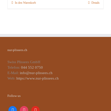
In den Warenkorb
Details
nur-plissees.ch
Swiss Plissees GmbH
Telefon:
044 552 0750
E-Mail:
info@nur-plissees.ch
Web:
https://www.nur-plissees.ch
Follow us
facebook
instagram
youtube