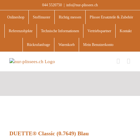
Skip
044 5520750
|
info@nur-plissees.ch
to
content
Onlineshop
Stoffmuster
Richtig messen
Plissee Ersatzteile & Zubehör
Referenzobjekte
Technische Informationen
Vertriebspartner
Kontakt
Rückrufanfrage
Warenkorb
Mein Benutzerkonto
DUETTE® Classic (0.7649) Blau