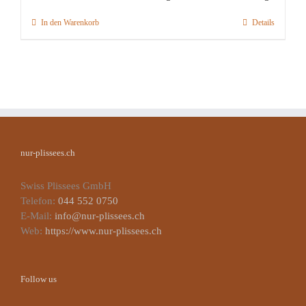
In den Warenkorb
Details
nur-plissees.ch
Swiss Plissees GmbH
Telefon:
044 552 0750
E-Mail:
info@nur-plissees.ch
Web:
https://www.nur-plissees.ch
Follow us