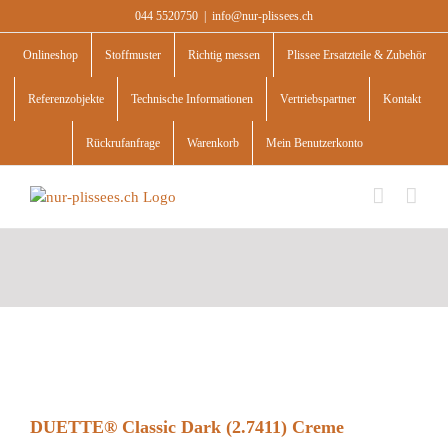
Skip
044 5520750
|
info@nur-plissees.ch
to
content
Onlineshop
Stoffmuster
Richtig messen
Plissee Ersatzteile & Zubehör
Referenzobjekte
Technische Informationen
Vertriebspartner
Kontakt
Rückrufanfrage
Warenkorb
Mein Benutzerkonto
DUETTE® Classic Dark (2.7411) Creme