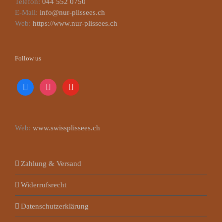
Telefon:
044 552 0750
E-Mail:
info@nur-plissees.ch
Web:
https://www.nur-plissees.ch
Follow us
facebook
instagram
youtube
Web:
www.swissplissees.ch
Zahlung & Versand
Widerrufsrecht
Datenschutzerklärung