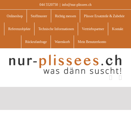
Skip
044 5520750
|
info@nur-plissees.ch
to
content
Onlineshop
Stoffmuster
Richtig messen
Plissee Ersatzteile & Zubehör
Referenzobjekte
Technische Informationen
Vertriebspartner
Kontakt
Rückrufanfrage
Warenkorb
Mein Benutzerkonto