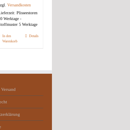
zgl.
Versandkosten
ieferzeit:
Plisseestoren
0 Werktage -
toffmuster 5 Werktage
In den
Details
Warenkorb
 Versand
echt
tzerklärung
e