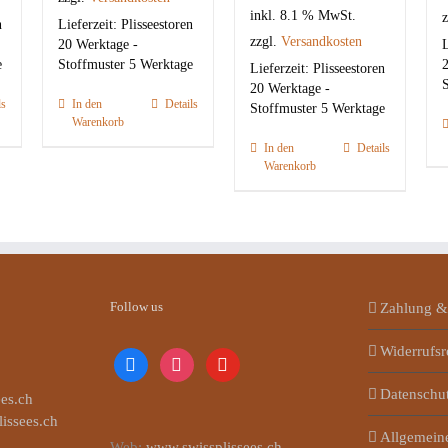
inkl. 8.1 % MwSt.
z
n
Lieferzeit:
Plisseestoren
zzgl.
Versandkosten
20 Werktage -
L
e
Stoffmuster 5 Werktage
2
Lieferzeit:
Plisseestoren
S
20 Werktage -
ls
In den
Details
Stoffmuster 5 Werktage
Warenkorb
In den
Details
Warenkorb
Follow us
Zahlung &
Widerrufsr
facebook
instagram
youtube
Datenschu
es.ch
lissees.ch
Allgemein
Web:
www.swissplissees.ch