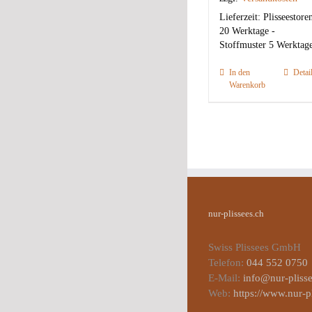
Lieferzeit:
Plisseestore
20 Werktage -
Stoffmuster 5 Werktag
In den
Detai
Warenkorb
nur-plissees.ch
Swiss Plissees GmbH
Telefon:
044 552 0750
E-Mail:
info@nur-plisse
Web:
https://www.nur-p