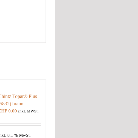
Chintz Topar® Plus
(5832) braun
CHF
0.00
inkl. MWSt.
nkl. 8.1 % MwSt.