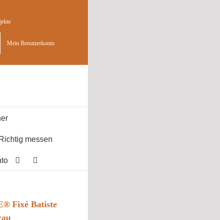
jekte
Mein Benutzerkonto
er
Richtig messen
to
 Fixé Batiste
rau