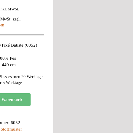
inkl. MWSt.
% MwSt.
zzgl.
ten
ixé Batiste (6052)
 100% Pes
e: 440 cm
Plisseestoren 20 Werktage
r 5 Werktage
n Warenkorb
mmer:
6052
:
Stoffmuster