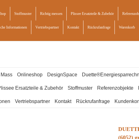
shop
Stoffmuster
Richtig messen
Plissee Ersatzteile & Zubehör
Referenzob
sche Informationen
Vertriebspartner
Kontakt
Rückrufanfrage
Warenkorb
f Mass
Onlineshop
DesignSpace
Duette®Energiesparrechn
lissee Ersatzteile & Zubehör
Stoffmuster
Referenzobjekte
ionen
Vertriebspartner
Kontakt
Rückrufanfrage
Kundenkon
DUETTE®
(6052) g