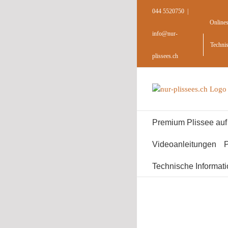
Skip
044 5520750
|
to
Online
content
info@nur-
Techni
plissees.ch
Premium Plissee au
Videoanleitungen
P
Technische Informat