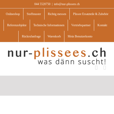
Skip
044 5520750
|
info@nur-plissees.ch
to
content
Onlineshop
Stoffmuster
Richtig messen
Plissee Ersatzteile & Zubehör
Referenzobjekte
Technische Informationen
Vertriebspartner
Kontakt
Rückrufanfrage
Warenkorb
Mein Benutzerkonto