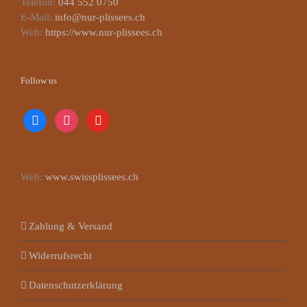
Telefon:
044 552 0750
E-Mail:
info@nur-plissees.ch
Web:
https://www.nur-plissees.ch
Follow us
facebook
instagram
youtube
Web:
www.swissplissees.ch
Zahlung & Versand
Widerrufsrecht
Datenschutzerklärung