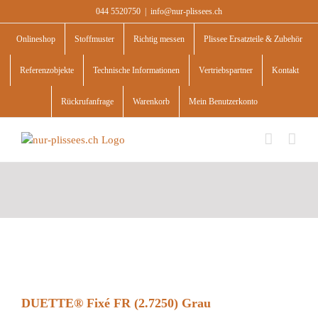
Skip
044 5520750
|
info@nur-plissees.ch
to
content
Onlineshop
Stoffmuster
Richtig messen
Plissee Ersatzteile & Zubehör
Referenzobjekte
Technische Informationen
Vertriebspartner
Kontakt
Rückrufanfrage
Warenkorb
Mein Benutzerkonto
DUETTE® Fixé FR (2.7250) Grau