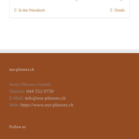
In den Warenkorb
Details
nur-plissees.ch
Swiss Plissees GmbH
Telefon:
044 552 0750
E-Mail:
info@nur-plissees.ch
Web:
https://www.nur-plissees.ch
Follow us