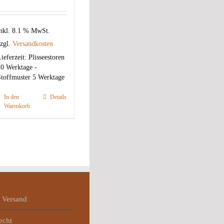
nkl. 8.1 % MwSt.
zgl.
Versandkosten
ieferzeit:
Plisseestoren
0 Werktage -
toffmuster 5 Werktage
In den
Details
Warenkorb
 Versand
echt