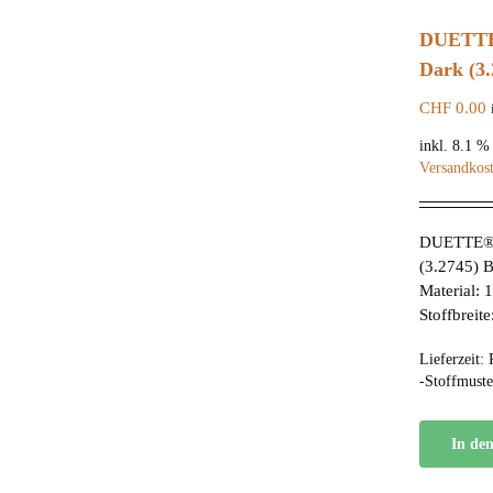
DUETTE
Dark (3.
CHF
0.00
inkl. 8.1 
Versandkos
DUETTE® 
(3.2745) B
Material:
Stoffbreit
Lieferzeit:
-Stoffmuste
In de