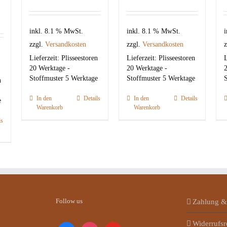
inkl. 8.1 % MwSt.
inkl. 8.1 % MwSt.
i
zzgl.
Versandkosten
zzgl.
Versandkosten
z
Lieferzeit:
Plisseestoren
Lieferzeit:
Plisseestoren
L
20 Werktage -
20 Werktage -
2
Stoffmuster 5 Werktage
Stoffmuster 5 Werktage
S
n
In den
Details
In den
Details
e
Warenkorb
Warenkorb
ls
Follow us
Zahlung &
Widerrufsr