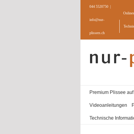
Skip
044 5520750
|
to
Online
content
info@nur-
Techni
plissees.ch
Premium Plissee au
Videoanleitungen
P
Technische Informat