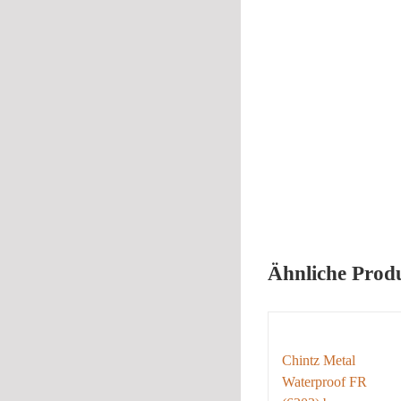
Ähnliche Prod
Chintz Metal
Waterproof FR