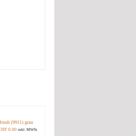
Brush (9911) grau
CHF
0.00
inkl. MWSt.