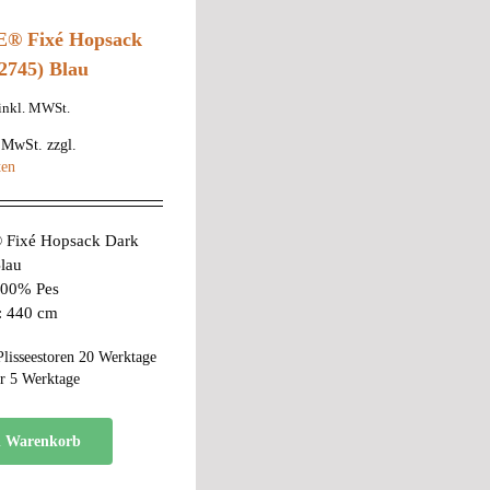
® Fixé Hopsack
2745) Blau
inkl. MWSt.
% MwSt.
zzgl.
ten
Fixé Hopsack Dark
lau
 100% Pes
e: 440 cm
Plisseestoren 20 Werktage
r 5 Werktage
n Warenkorb