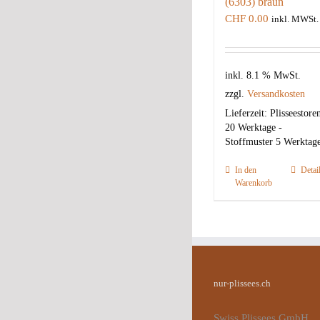
(6303) braun
CHF
0.00
inkl. MWSt.
inkl. 8.1 % MwSt.
zzgl.
Versandkosten
Lieferzeit:
Plisseestore
20 Werktage -
Stoffmuster 5 Werktag
In den
Detai
Warenkorb
nur-plissees.ch
Swiss Plissees GmbH