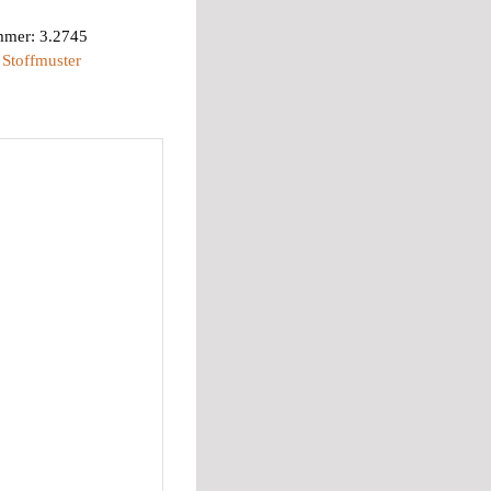
mmer:
3.2745
:
Stoffmuster