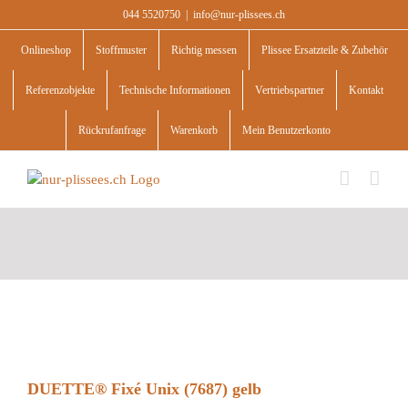
Skip
044 5520750
|
info@nur-plissees.ch
to
content
Onlineshop
Stoffmuster
Richtig messen
Plissee Ersatzteile & Zubehör
Referenzobjekte
Technische Informationen
Vertriebspartner
Kontakt
Rückrufanfrage
Warenkorb
Mein Benutzerkonto
DUETTE® Fixé Unix (7687) gelb