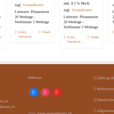
inkl. 8.1 % MwSt.
zzgl.
Versandkosten
z
zzgl.
Versandkosten
Lieferzeit:
Plisseestoren
L
n
20 Werktage -
Lieferzeit:
Plisseestoren
2
Stoffmuster 5 Werktage
20 Werktage -
S
e
Stoffmuster 5 Werktage
In den
Details
Warenkorb
ls
In den
Details
Warenkorb
Follow us
Zahlung &
Widerrufsr
facebook
instagram
youtube
Datenschu
es.ch
lissees.ch
Allgemein
Web:
www.swissplissees.ch