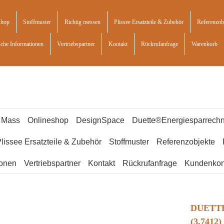
shop
Stoffmuster
Richtig messen
Plissee Ersatzteile & Zubehör
Referenzob
sche Informationen
Vertriebspartner
Kontakt
Rückrufanfrage
Warenkorb
f Mass
Onlineshop
DesignSpace
Duette®Energiesparrechn
lissee Ersatzteile & Zubehör
Stoffmuster
Referenzobjekte
ionen
Vertriebspartner
Kontakt
Rückrufanfrage
Kundenkon
DUETTE
(3.7412