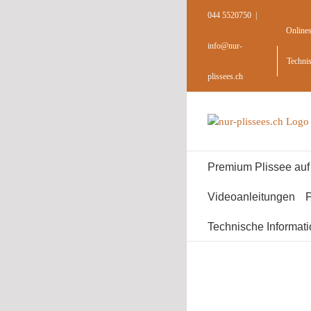
Skip
044 5520750
|
to
Online
content
info@nur-
Techni
plissees.ch
Premium Plissee au
Videoanleitungen
P
Technische Informat