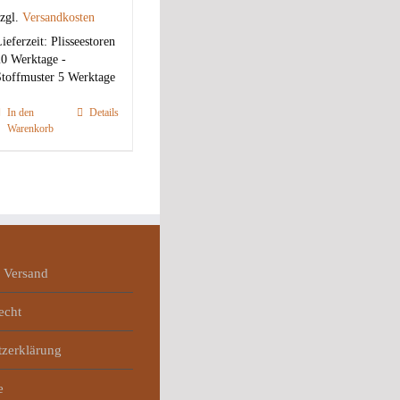
zgl.
Versandkosten
ieferzeit:
Plisseestoren
0 Werktage -
toffmuster 5 Werktage
In den
Details
Warenkorb
 Versand
echt
tzerklärung
e