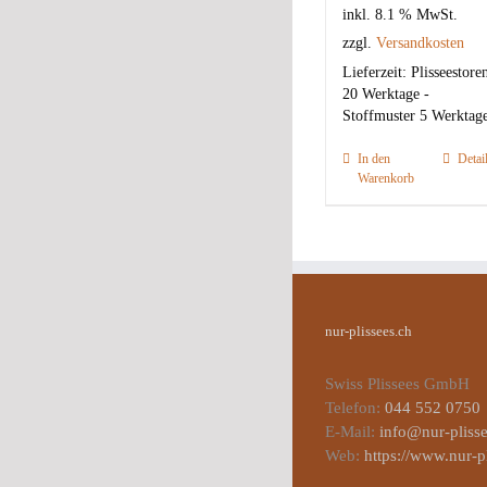
inkl. 8.1 % MwSt.
zzgl.
Versandkosten
Lieferzeit:
Plisseestore
20 Werktage -
Stoffmuster 5 Werktag
In den
Detai
Warenkorb
nur-plissees.ch
Swiss Plissees GmbH
Telefon:
044 552 0750
E-Mail:
info@nur-plisse
Web:
https://www.nur-p