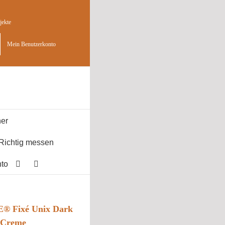
jekte
Mein Benutzerkonto
er
Richtig messen
to
® Fixé Unix Dark
) Creme