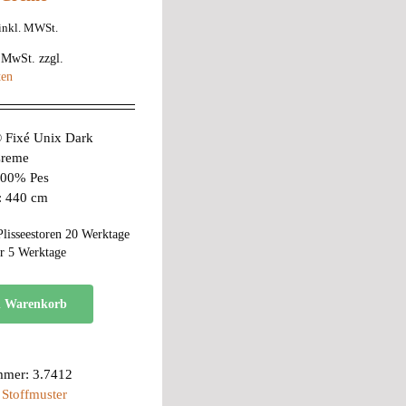
inkl. MWSt.
% MwSt.
zzgl.
ten
Fixé Unix Dark
Creme
 100% Pes
e: 440 cm
Plisseestoren 20 Werktage
r 5 Werktage
n Warenkorb
mmer:
3.7412
:
Stoffmuster